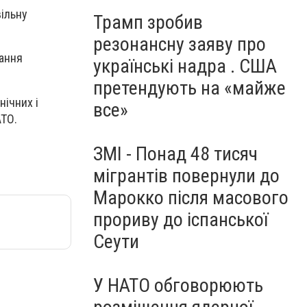
ільну
Трамп зробив
резонансну заяву про
дання
українські надра . США
претендують на «майже
нічних і
все»
АТО.
ЗМІ - Понад 48 тисяч
мігрантів повернули до
Марокко після масового
прориву до іспанської
Сеути
У НАТО обговорюють