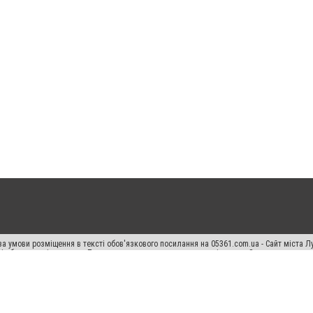
а умови розміщення в тексті обов'язкового посилання на 05361.com.ua - Сайт міста Л
сті або в якості джерела. Порушення виняткових прав переслідується Законом.
ський спецпроєкт", "Політичні новини", "Пресреліз", "PR", "Офіційно", "Політична рек
раншиза "CitySites"
Правила класифайд
Редакційна політика
Політика конфіденційн