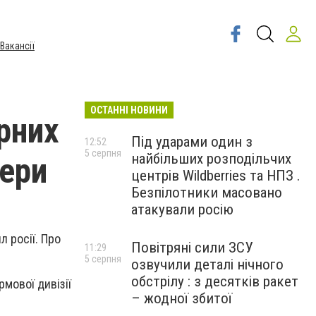
Вакансії
ОСТАННІ НОВИНИ
рних
Під ударами один з
12:52
5 серпня
найбільших розподільчих
кери
центрів Wildberries та НПЗ .
Безпілотники масовано
атакували росію
 росії. Про
Повітряні сили ЗСУ
11:29
5 серпня
озвучили деталі нічного
обстрілу : з десятків ракет
рмової дивізії
– жодної збитої