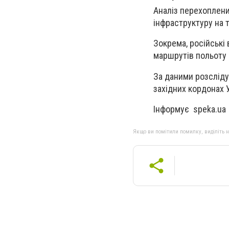
Аналіз перехоплени
інфраструктуру на т
Зокрема, російські
маршрутів польоту д
За даними розслідув
західних кордонах У
Інформує speka.ua
Якщо ви помітили помилку, виділіть нео