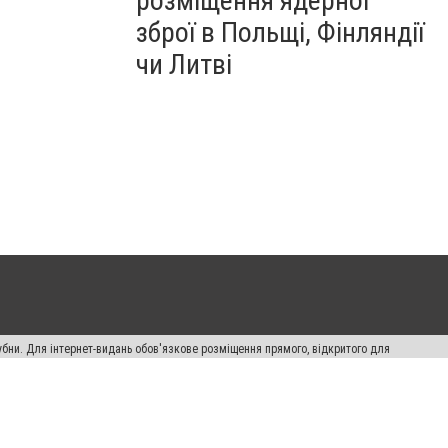
розміщення ядерної
зброї в Польщі, Фінляндії
чи Литві
убни. Для інтернет-видань обов'язкове розміщення прямого, відкритого для
лама" публікуються на правах реклами.
ості
Правила сайту