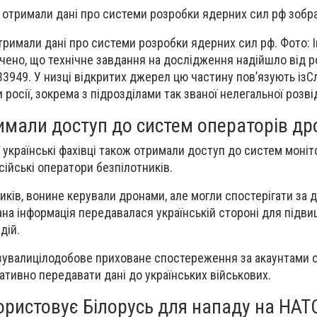
отримали дані про системи розробки ядерних сил рф. Фото: 
чено, що технічне завдання на дослідження надійшло від р
33949. У низці відкритих джерел цю частину пов’язують із
С
 росії
, зокрема з підрозділами так званої нелегальної розві
имали доступ до систем операторів др
ї українські фахівці також отримали доступ до систем моніто
ійські оператори безпілотників.
иків, вонине керували дронами, але могли спостерігати за 
на інформація передавалася українській стороні для підв
дій.
ізувалицілодобове приховане спостереження за акаунтами о
тивно передавати дані до українських військових.
ористовує Білорусь для нападу на НАТ