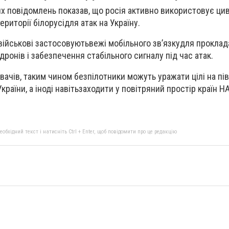
х повідомлень показав, що росія активно використовує цив
ериторії
б
ілорусі
для атак на Україну.
 військові застосовуютьвежі мобільного зв’язкудля прокла
ронів і забезпечення стабільного сигналу під час атак.
ачів, таким чином безпілотники можуть уражати цілі на пів
країни, а іноді навітьзаходити у повітряний простір країн Н
бхідний текст і натисніть Ctrl + Enter, щоб повідомити про це редакцію