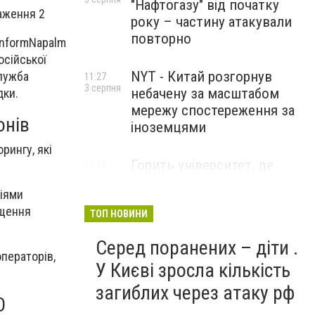
"Нафтогазу" від початку
року – частину атакували
повторно
InformNapalm
осійської
NYT - Китай розгорнув
лужба
11:27
3 серпня
небачену за масштабом
дки.
мережу спостереження за
онів
іноземцями
рингу, які
Горить університет, де
10:28
3 серпня
розробляли системи БПЛА .
діями
Удар по Бєлгороду
ищення
ТОП НОВИНИ
Серед поранених – діти .
ператорів,
У Києві зросла кількість
загиблих через атаку рф
О