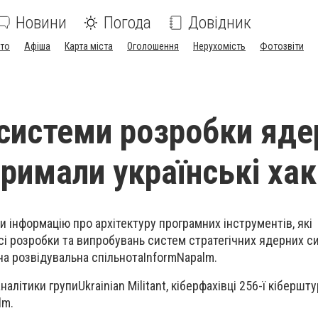
Новини
Погода
Довідник
ото
Афіша
Карта міста
Оголошення
Нерухомість
Фотозвіти
 системи розробки яде
тримали українські ха
и інформацію про архітектуру програмних інструментів, які
і розробки та випробувань систем стратегічних ядерних сил
а розвідувальна спільнота
InformNapalm
.
налітики групи
Ukrainian Militant
, кіберфахівці 256-ї кібершту
lm.