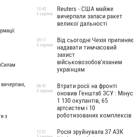
Reuters - США майже
10:42
5 серпня
вичерпали запаси ракет
великої дальності
рмації:
Від сьогодні Чехія припиняє
09:11
5 серпня
надавати тимчасовий
захист
військовозобов’язаним
и
Силам
українцям
 вичерпані,
Втрати росії на фронті
08:41
5 серпня
оновив Генштаб ЗСУ : Мінус
1 130 окупантів, 65
артсистем і 10
роботизованих комплексів
и з
Росія зруйнувала 37 АЗК
12:51
3 серпня