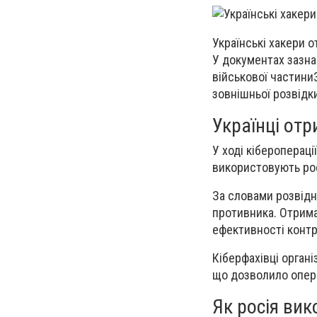
Українські хакери 
У документах зазна
військової частини
зовнішньої розвідки
Українці отр
У ході кіберопераці
використовують рос
За словами розвідн
противника. Отрима
ефективності контр
Кіберфахівці орган
що дозволило опера
Як росія вик