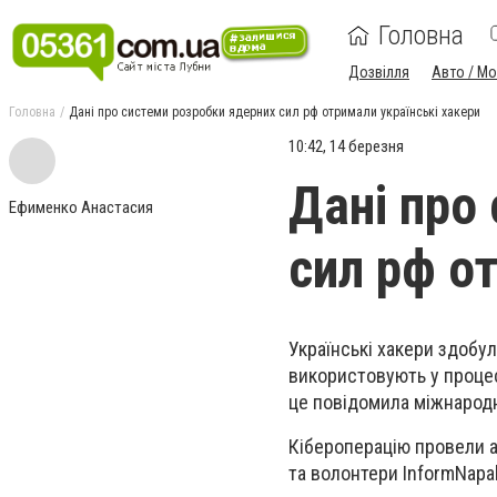
Головна
Дозвілля
Авто / М
Головна
Дані про системи розробки ядерних сил рф отримали українські хакери
10:42, 14 березня
Дані про
Ефименко Анастасия
сил рф о
Українські хакери здобул
використовують у процес
це повідомила міжнародн
Кібероперацію провели а
та волонтери InformNapa