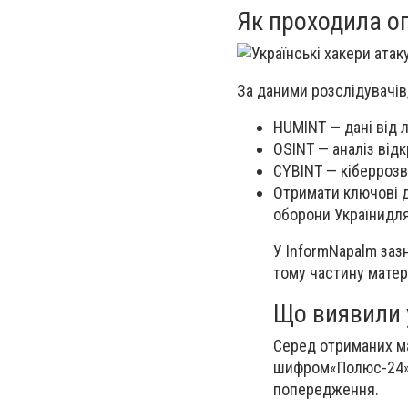
Як проходила о
За даними розслідувачів,
HUMINT — дані від 
OSINT — аналіз від
CYBINT — кіберрозв
Отримати ключові д
оборони України
для
У InformNapalm заз
тому частину матер
Що виявили 
Серед отриманих ма
шифром«Полюс-24»,
попередження.