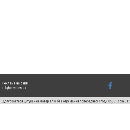
Реклама на сайті
rek@citysites.ua
Допускається цитування матеріалів без отримання попередньої згоди 05361.com.ua з
пошукових систем гіперпосилання на цитовані статті не нижче другого абзацу в тек
Матеріали з плашками "Новини компаній", "Промо", "Партнерський матеріал", "Партнер
Реклама на сайті
Ф