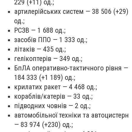
229 (+11) од.;
артилерійських систем — 38 506 (+29)
од.;
РСЗВ — 1 688 од.;
засобів ППО — 1 333 од.;
літаків — 435 од.;
гелікоптерів — 349 од.;
БпЛА оперативно-тактичного рівня —
184 333 (+1 189) од.;
крилатих ракет — 4 468 од.;
кораблів/катерів — 33 од.;
підводних човнів — 2 од.;
автомобільної техніки та автоцистерн
— 83 974 (+230) од.;