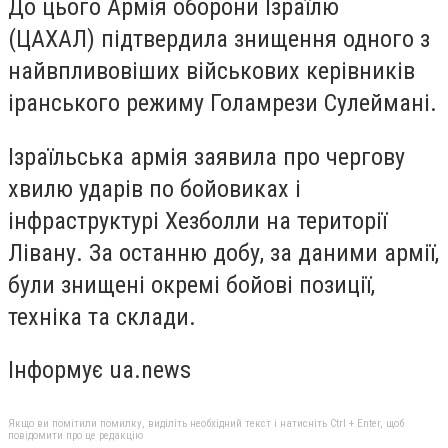
До цього Армія оборони Ізраїлю
(ЦАХАЛ) підтвердила знищення одного з
найвпливовіших військових керівників
іранського режиму Голамрези Сулеймані.
Ізраїльська армія заявила про чергову
хвилю ударів по бойовиках і
інфраструктурі Хезболли на території
Лівану. За останню добу, за даними армії,
були знищені окремі бойові позиції,
техніка та склади.
Інформує ua.news
Якщо ви помітили помилку, виділіть необхідний текст і натисніть Ctrl + Enter, щоб
повідомити про це редакцію