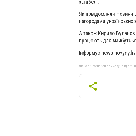
загибелі.
Як повідомляли Новини.
нагородами українських 
А також Кирило Буданов 
працюють для майбутньог
Інформує news.novyny.li
Якщо ви помітили помилку, виділіть нео