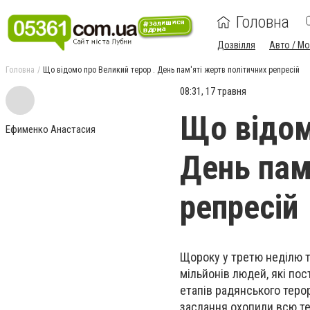
Головна
Дозвілля
Авто / М
Головна
Що відомо про Великий терор . День пам'яті жертв політичних репресій
08:31, 17 травня
Що відом
Ефименко Анастасия
День пам
репресій
Щороку у третю неділю т
мільйонів людей, які по
етапів радянського терор
заслання охопили всю те