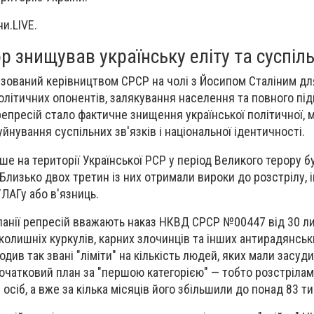
и.LIVE.
р знищував українську еліту та суспіл
ізований керівництвом СРСР на чолі з
Йосипом Сталіним
для
політичних опонентів, залякування населення та повного п
репресій стало фактичне знищення української політичної, м
уйнування суспільних зв'язків і національної ідентичності.
ше на території Української РСР у період Великого терору б
 Близько двох третин із них отримали вироки до розстрілу, 
ЛАГу або в'язниць.
панії репресій вважають наказ НКВД СРСР №00447 від
30 л
олишніх куркулів, карних злочинців та інших антирадянськ
див так звані "ліміти" на кількість людей, яких мали засуд
очатковий план за "першою категорією" — тобто розстріла
 осіб
, а вже за кілька місяців його збільшили до
понад 83 т