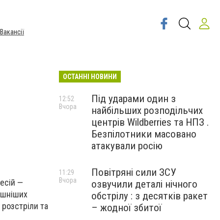
Вакансії
ОСТАННІ НОВИНИ
Під ударами один з
12:52
Вчора
найбільших розподільчих
центрів Wildberries та НПЗ .
Безпілотники масовано
атакували росію
Повітряні сили ЗСУ
11:29
Вчора
есій —
озвучили деталі нічного
ашніших
обстрілу : з десятків ракет
 розстріли та
– жодної збитої