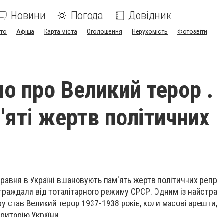
Новини
Погода
Довідник
ото
Афіша
Карта міста
Оголошення
Нерухомість
Фотозвіти
о про Великий терор .
'яті жертв політичних
равня в Україні вшановують пам'ять жертв політичних репр
страждали від тоталітарного режиму СРСР. Одним із найстр
у став Великий терор 1937-1938 років, коли масові арешти,
риторію України.