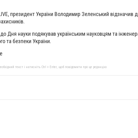
LIVE, президент України Володимир Зеленський відзначив
захисників.
до Дня науки подякував українським науковцям та інженера
о та безпеки України.
ve
бхідний текст і натисніть Ctrl + Enter, щоб повідомити про це редакцію