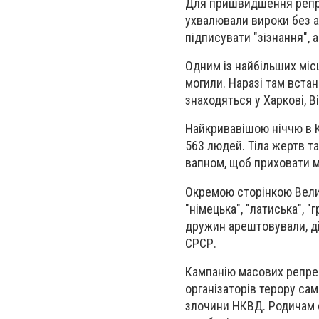
Для пришвидшення репрес
ухвалювали вироки без а
підписувати "зізнання",
Одним із найбільших міс
могили
. Наразі там вста
знаходяться у Харкові, Ві
Найкривавішою ніччю в К
563 людей
. Тіла жертв 
вапном, щоб приховати 
Окремою сторінкою Велик
"німецька", "латиська", "
дружин арештовували, діт
СРСР.
Кампанію масових репре
організаторів терору са
злочини НКВД. Родичам с