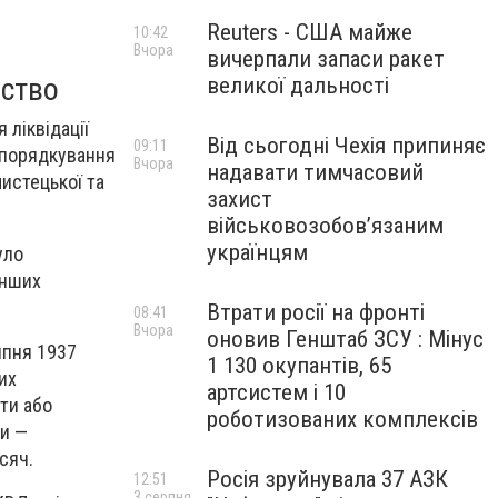
Reuters - США майже
10:42
Вчора
вичерпали запаси ракет
ьство
великої дальності
 ліквідації
Від сьогодні Чехія припиняє
09:11
ідпорядкування
Вчора
надавати тимчасовий
истецької та
захист
військовозобов’язаним
українцям
уло
інших
Втрати росії на фронті
08:41
Вчора
оновив Генштаб ЗСУ : Мінус
ипня 1937
1 130 окупантів, 65
их
артсистем і 10
ити або
роботизованих комплексів
ми —
исяч
.
Росія зруйнувала 37 АЗК
12:51
3 серпня