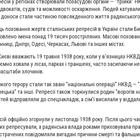
ій у регіонах створювали позасудові органи — "трійки" НК
двокатів, судів та можливості оскарження. Людей катувал
 а доноси стали частиною повсякденного життя радянського
ць поховання жертв сталінських репресій в Україні стали
Би
новлено імена
понад 19 тисяч розстріляних
. Масові похова
нниці, Дніпрі, Одесі, Черкасах, Львові та інших містах.
иєві вважають 19 травня 1938 року, коли у в'язницях НКВД
таємно ховали у лісах, парках і траншеях, часто засипаючи 
масштаби злочинів.
ого терору стали так звані
"національні операції" НКВД
— "
грецька" та інші. Репресії також торкнулися родин "ворогів н
ей відправляли до спецзакладів, а сім'ї висилали у віддале
сій офіційно згорнули
у листопаді 1938 року
. Після цього ч
мих репресували, а радянська влада роками приховувала пр
трачених повідомляли вигадані причини смерті та фальши