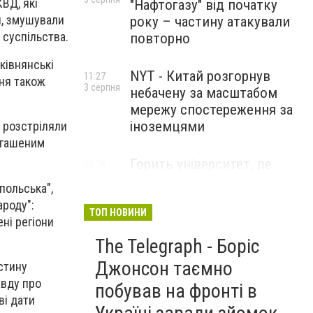
ВД, які
"Нафтогазу" від початку
и, змушували
року – частину атакували
 суспільства.
повторно
ківнянські
NYT - Китай розгорнув
11:27
ння також
3 серпня
небачену за масштабом
мережу спостереження за
іноземцями
розстріляли
негашеним
Горить університет, де
10:28
3 серпня
розробляли системи БПЛА .
польська",
Удар по Бєлгороду
ароду":
ТОП НОВИНИ
ні регіони
The Telegraph - Боріс
Джонсон таємно
астину
авду про
побував на фронті в
ві дати