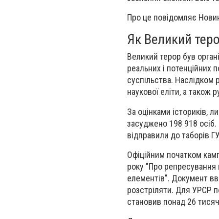
Про це повідомляє Новин
Як Великий теро
Великий терор був орган
реальних і потенційних 
суспільства. Наслідком 
наукової еліти, а також р
За оцінками істориків,
ли
засуджено 198 918 осіб
.
відправили до таборів ГУ
Офіційним початком кам
року
"Про репресування к
елементів". Документ вво
розстріляти. Для УРСР п
становив
понад 26 тисяч