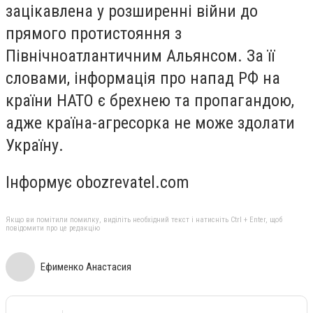
зацікавлена
у розширенні війни до
прямого протистояння з
Північноатлантичним Альянсом
. За її
словами, інформація про напад РФ на
країни НАТО є брехнею та пропагандою,
адже країна-агресорка не може здолати
Україну.
Інформує obozrevatel.com
Якщо ви помітили помилку, виділіть необхідний текст і натисніть Ctrl + Enter, щоб
повідомити про це редакцію
Ефименко Анастасия