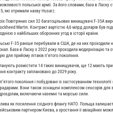
ожливості польської армії. За його словами, база в Ласку 
5, які отримали назву Husarz.
їх Повітряних сил 32 багатоцільових винищувачі F-35A ви
ockheed Martin. Контракт вартістю 4,6 млрд доларів був пі
 однією з найбільших оборонних угод в історії країни.
льські F-35 раніше перебували в США, де на них проходили 
онал. База в Ласку з 2022 року проходила модернізацію та 
ію для прийому літаків п'ятого покоління.
планують розмістити 14 таких винищувачів, ще 12 мають при
ння контракту заплановано до 2029 року.
п'ятого покоління і побудовані із застосуванням технології s
радарами. Вони також оснащені комплексом сенсорів для з
дрозділам, включаючи наземні та морські сили.
жлива як посилення східного флангу НАТО. Польща залишає
військовим партнером Києва, а зростання її авіаційних мож