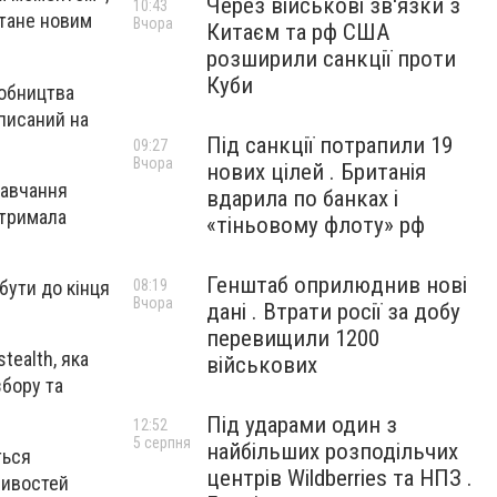
Через військові зв'язки з
10:43
стане новим
Вчора
Китаєм та рф США
розширили санкції проти
Куби
робництва
дписаний на
Під санкції потрапили 19
09:27
Вчора
нових цілей . Британія
навчання
вдарила по банках і
отримала
«тіньовому флоту» рф
Генштаб оприлюднив нові
бути до кінця
08:19
Вчора
дані . Втрати росії за добу
перевищили 1200
tealth, яка
військових
бору та
Під ударами один з
12:52
5 серпня
найбільших розподільчих
ться
центрів Wildberries та НПЗ .
ливостей