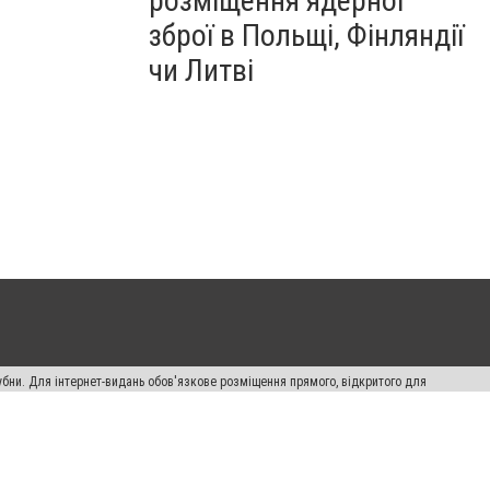
розміщення ядерної
зброї в Польщі, Фінляндії
чи Литві
убни. Для інтернет-видань обов'язкове розміщення прямого, відкритого для
лама" публікуються на правах реклами.
ості
Правила сайту