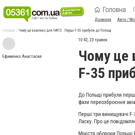
Головна
Дозвілля
Авто / М
Головна
Чому це важливо для НАТО . Перші F-35 прибули до Польщі
10:42, 23 травня
Чому це 
Ефименко Анастасия
F-35 при
До Польщі прибули перші
фази переозброєння авіа
Перші три винищувачі F-3
Ласку. Про це повідомля
Міністр оборони Польщі 