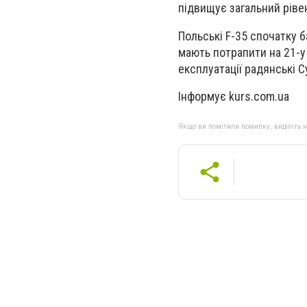
підвищує загальний рівен
Польські F-35 спочатку б
мають потрапити на 21-у 
експлуатації радянські С
Інформує kurs.com.ua
Якщо ви помітили помилку, виділіть нео