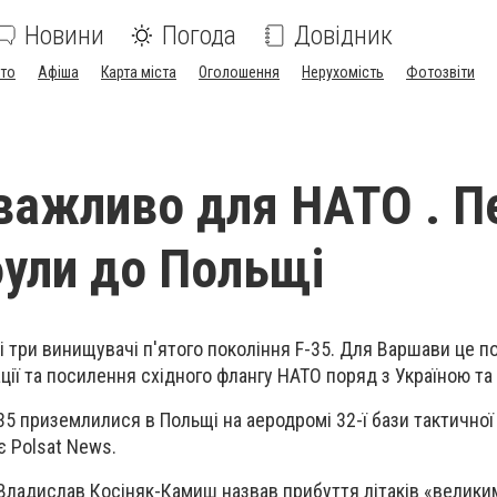
Новини
Погода
Довідник
ото
Афіша
Карта міста
Оголошення
Нерухомість
Фотозвіти
важливо для НАТО . П
були до Польщі
 три винищувачі п'ятого покоління F-35. Для Варшави це п
ції та посилення східного флангу НАТО поряд з Україною та
5 приземлилися в Польщі на аеродромі 32-ї бази тактичної а
є Polsat News.
Владислав Косіняк-Камиш назвав прибуття літаків «велик