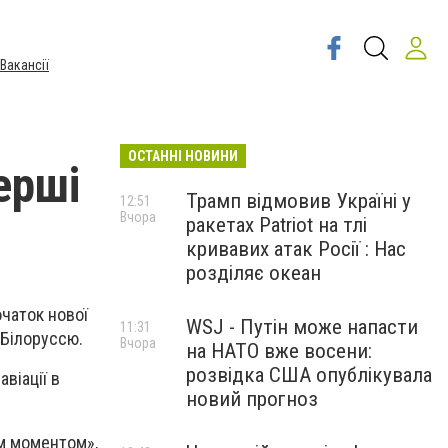
Вакансії
ОСТАННІ НОВИНИ
ерші
Трамп відмовив Україні у
12:51
Вчора
ракетах Patriot на тлі
кривавих атак Росії : Нас
розділяє океан
очаток нової
WSJ - Путін може напасти
11:31
 Білоруссю.
Вчора
на НАТО вже восени:
розвідка США опублікувала
віації в
новий прогноз
им моментом»,