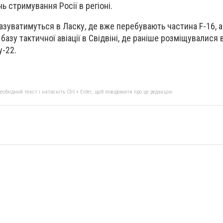
ь стримування Росії в регіоні.
азуватимуться в Ласку, де вже перебувають частина F-16, а
базу тактичної авіації в Свідвіні, де раніше розміщувалися 
у-22.
бхідний текст і натисніть Ctrl + Enter, щоб повідомити про це редакцію