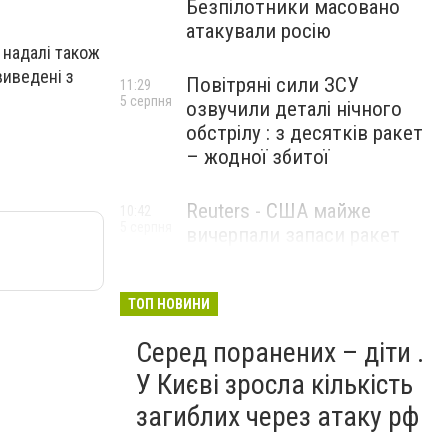
Безпілотники масовано
атакували росію
 надалі також
виведені з
Повітряні сили ЗСУ
11:29
5 серпня
озвучили деталі нічного
обстрілу : з десятків ракет
– жодної збитої
Reuters - США майже
10:42
5 серпня
вичерпали запаси ракет
великої дальності
ТОП НОВИНИ
Серед поранених – діти .
У Києві зросла кількість
загиблих через атаку рф