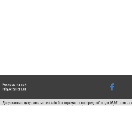
Реклама на сайті
rek@citysites.ua
Допускається цитування матеріалів без отримання попередньої згоди 05361.com.ua з
пошукових систем гіперпосилання на цитовані статті не нижче другого абзацу в тек
Матеріали з плашками "Новини компаній", "Промо", "Партнерський матеріал", "Партнер
Реклама на сайті
Ф