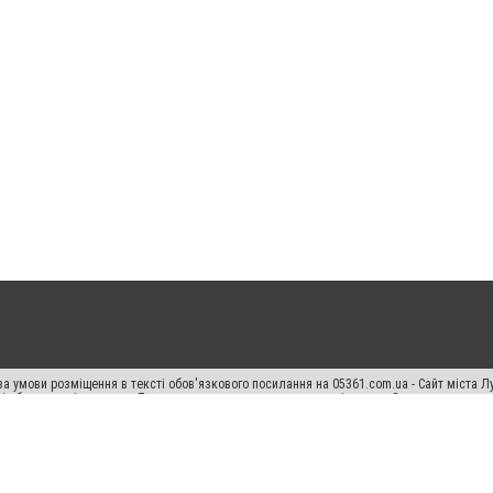
а умови розміщення в тексті обов'язкового посилання на 05361.com.ua - Сайт міста Л
сті або в якості джерела. Порушення виняткових прав переслідується Законом.
ський спецпроєкт", "Політичні новини", "Пресреліз", "PR", "Офіційно", "Політична рек
раншиза "CitySites"
Правила класифайд
Редакційна політика
Політика конфіденційн