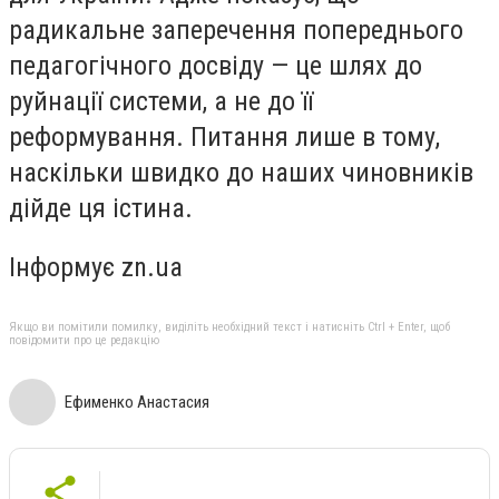
радикальне заперечення попереднього
педагогічного досвіду — це шлях до
руйнації системи, а не до її
реформування. Питання лише в тому,
наскільки швидко до наших чиновників
дійде ця істина.
Інформує zn.ua
Якщо ви помітили помилку, виділіть необхідний текст і натисніть Ctrl + Enter, щоб
повідомити про це редакцію
Ефименко Анастасия