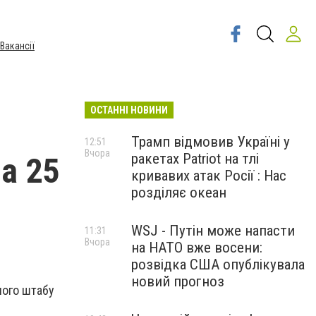
Вакансії
ОСТАННІ НОВИНИ
Трамп відмовив Україні у
12:51
Вчора
ракетах Patriot на тлі
на 25
кривавих атак Росії : Нас
розділяє океан
WSJ - Путін може напасти
11:31
Вчора
на НАТО вже восени:
розвідка США опублікувала
новий прогноз
ного штабу