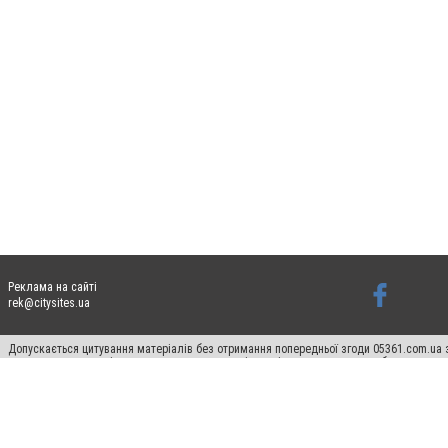
Реклама на сайті
rek@citysites.ua
Допускається цитування матеріалів без отримання попередньої згоди 05361.com.ua з
пошукових систем гіперпосилання на цитовані статті не нижче другого абзацу в тек
Матеріали з плашками "Новини компаній", "Промо", "Партнерський матеріал", "Партнер
Реклама на сайті
Ф