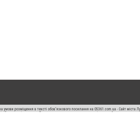
а умови розміщення в тексті обов'язкового посилання на 05361.com.ua - Сайт міста Л
сті або в якості джерела. Порушення виняткових прав переслідується Законом.
ський спецпроєкт", "Політичні новини", "Пресреліз", "PR", "Офіційно", "Політична рек
раншиза "CitySites"
Правила класифайд
Редакційна політика
Політика конфіденційн