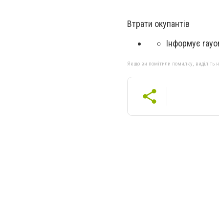
Втрати окупантів
Інформує rayon
Якщо ви помітили помилку, виділіть нео