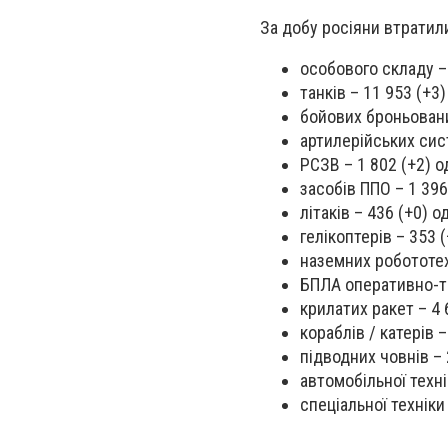
За добу росіяни втратил
особового складу – 
танків – 11 953 (+3)
бойових броньовани
артилерійських сис
РСЗВ – 1 802 (+2) о
засобів ППО – 1 396
літаків – 436 (+0) о
гелікоптерів – 353 (
наземних робототех
БПЛА оперативно-та
крилатих ракет – 4 
кораблів / катерів –
підводних човнів – 
автомобільної техні
спеціальної техніки 