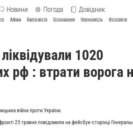
Новини
Погода
Довідник
ото
Афіша
Карта міста
Оголошення
Нерухомість
Фотозвіти
 ліквідували 1020
х рф : втрати ворога 
ицькка війна проти України.
 фронті 25 травня повідомили на фейсбук-сторінці Генераль