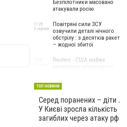
Безпілотники масовано
атакували росію
Повітряні сили ЗСУ
11:29
5 серпня
озвучили деталі нічного
обстрілу : з десятків ракет
– жодної збитої
Reuters - США майже
10:42
5 серпня
вичерпали запаси ракет
великої дальності
ТОП НОВИНИ
Серед поранених – діти .
У Києві зросла кількість
загиблих через атаку рф