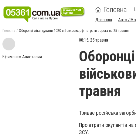
Головна
Дозвілля
Авто / М
Головна
Оборонці ліквідували 1020 військових рф : втрати ворога на 25 травня
08:15, 25 травня
Оборонці
Ефименко Анастасия
військови
травня
Триває російська загорбн
Про втрати окупантів на
ЗСУ.