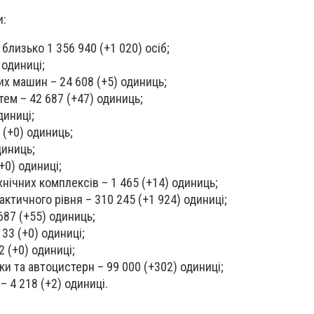
и:
близько 1 356 940 (+1 020) осіб;
 одиниці;
х машин – 24 608 (+5) одиниць;
тем – 42 687 (+47) одиниць;
диниці;
 (+0) одиниць;
диниць;
+0) одиниці;
нічних комплексів – 1 465 (+14) одиниць;
ктичного рівня – 310 245 (+1 924) одиниці;
687 (+55) одиниць;
 33 (+0) одиниці;
2 (+0) одиниці;
ки та автоцистерн – 99 000 (+302) одиниці;
– 4 218 (+2) одиниці.