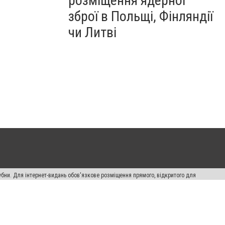
розміщення ядерної
зброї в Польщі, Фінляндії
чи Литві
убни. Для інтернет-видань обов'язкове розміщення прямого, відкритого для
лама" публікуються на правах реклами.
ості
Правила сайту