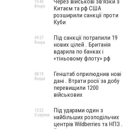
Через військові зв'язки з
10:43
Вчора
Китаєм та рф США
розширили санкції проти
Куби
Під санкції потрапили 19
09:27
Вчора
нових цілей . Британія
вдарила по банках і
«тіньовому флоту» рф
Генштаб оприлюднив нові
08:19
Вчора
дані . Втрати росії за добу
перевищили 1200
військових
Під ударами один з
12:52
5 серпня
найбільших розподільчих
центрів Wildberries та НПЗ .