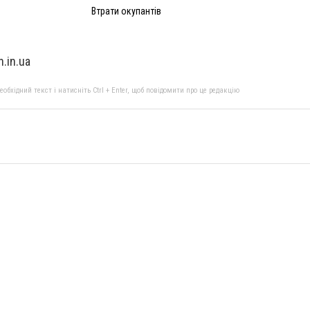
Втрати окупантів
.in.ua
бхідний текст і натисніть Ctrl + Enter, щоб повідомити про це редакцію