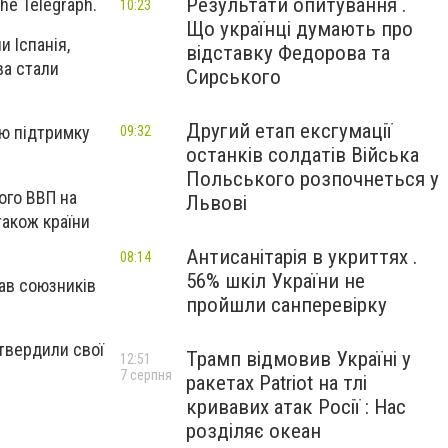
Результати опитування .
he Telegraph.
10:23
Що українці думають про
 Іспанія,
відставку Федорова та
ва стали
Сирського
Другий етап ексгумації
ню підтримку
09:32
останків солдатів Війська
Польського розпочнеться у
ого ВВП на
Львові
також країни
Антисанітарія в укриттях .
08:14
56% шкіл України не
кав союзників
пройшли санперевірку
дтвердили свої
Трамп відмовив Україні у
12:51
7 серпня
ракетах Patriot на тлі
кривавих атак Росії : Нас
розділяє океан