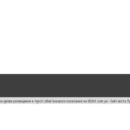
а умови розміщення в тексті обов'язкового посилання на 05361.com.ua - Сайт міста Л
сті або в якості джерела. Порушення виняткових прав переслідується Законом.
ський спецпроєкт", "Політичні новини", "Пресреліз", "PR", "Офіційно", "Політична рек
раншиза "CitySites"
Правила класифайд
Редакційна політика
Політика конфіденційн