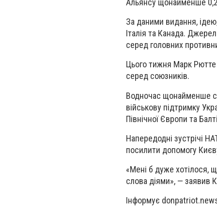
Альянсу щонайменше 0,25
За даними видання, ідею
Італія та Канада. Джерел
серед головних противни
Цього тижня Марк Рютте 
серед союзників.
Водночас щонайменше сі
військову підтримку Укра
Північної Європи та Балті
Напередодні зустрічі НА
посилити допомогу Києв
«Мені б дуже хотілося, щ
слова діями», — заявив 
Інформує donpatriot.new