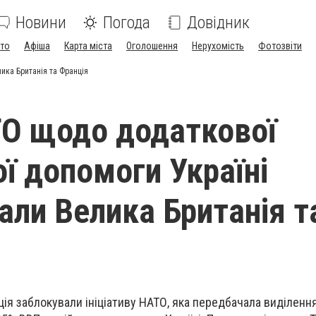
Новини
Погода
Довідник
ото
Афіша
Карта міста
Оголошення
Нерухомість
Фотозвіти
ика Британія та Франція
О щодо додаткової
ої допомоги Україні
али Велика Британія т
ція заблокували ініціативу НАТО, яка передбачала виділенн