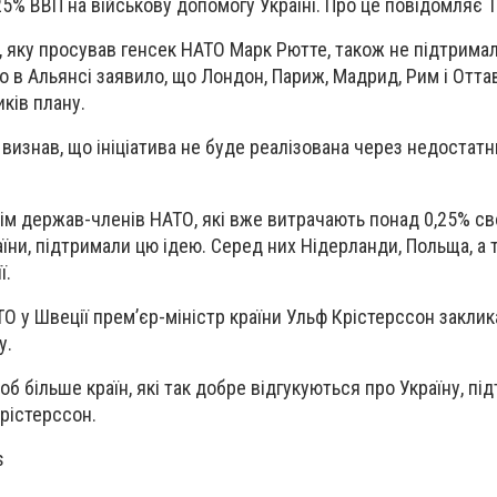
% ВВП на військову допомогу Україні. Про це повідомляє T
, яку просував генсек НАТО Марк Рютте, також не підтримали
о в Альянсі заявило, що Лондон, Париж, Мадрид, Рим і Отта
ків плану.
визнав, що ініціатива не буде реалізована через недостат
м держав-членів НАТО, які вже витрачають понад 0,25% св
їни, підтримали цю ідею. Серед них Нідерланди, Польща, а 
ї.
ТО у Швеції прем’єр-міністр країни Ульф Крістерссон закли
у.
об більше країн, які так добре відгукуються про Україну, пі
Крістерссон.
s