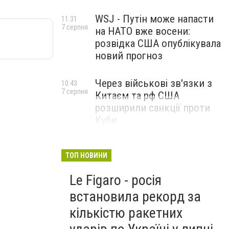
WSJ - Путін може напасти
11:31
7 серпня
на НАТО вже восени:
розвідка США опублікувала
новий прогноз
Через військові зв'язки з
10:43
7 серпня
Китаєм та рф США
розширили санкції проти
Куби
ТОП НОВИНИ
Le Figaro - росія
встановила рекорд за
кількістю ракетних