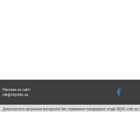
Реклама на сайті
rek@citysites.ua
Допускається цитування матеріалів без отримання попередньої згоди 05361.com.ua з
пошукових систем гіперпосилання на цитовані статті не нижче другого абзацу в тек
Матеріали з плашками "Новини компаній", "Промо", "Партнерський матеріал", "Партнер
Реклама на сайті
Ф