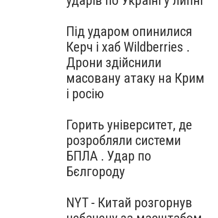
ударів по Україні у липні
Під ударом опинилися
Керч і хаб Wildberries .
Дрони здійснили
масовану атаку на Крим
і росію
Горить університет, де
розробляли системи
БПЛА . Удар по
Бєлгороду
NYT - Китай розгорнув