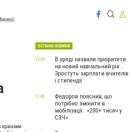
Вакансії
ОСТАННІ НОВИНИ
В уряді назвали пріоритети
12:59
на новий навчальний рік .
Зростуть зарплати вчителів
і стипендії
а
Федоров пояснив, що
11:42
потрібно змінити в
мобілізації . «200+ тисяч у
СЗЧ»
я країнами