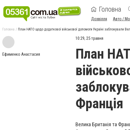
Головна
Дозвілля
Авто / М
Головна
План НАТО щодо додаткової військової допомоги Україні заблокували Вел
10:29, 25 травня
План НАТ
Ефименко Анастасия
військов
заблокув
Франція
Велика Британія та Фран