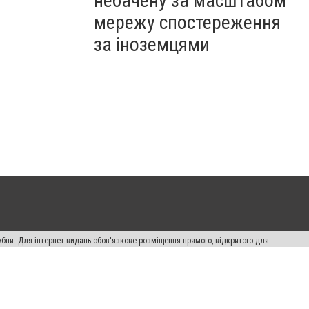
небачену за масштабом
мережу спостереження
за іноземцями
убни. Для інтернет-видань обов'язкове розміщення прямого, відкритого для
лама" публікуються на правах реклами.
ості
Правила сайту