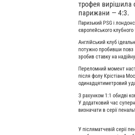
трофея вирішила с
парижани — 4:3.
Паризький PSG і лондонс
європейського клубного т
Англійський клуб ідеальн
потужно пробивши повз 
зробив ставку на надійну
Переломний момент наста
після фолу Крістіана Мо
одинадцятиметровий удар
З рахунком 1:1 обидві к
У додатковий час суперн
визначати в серії пенальт
У післяматчевій серії пе