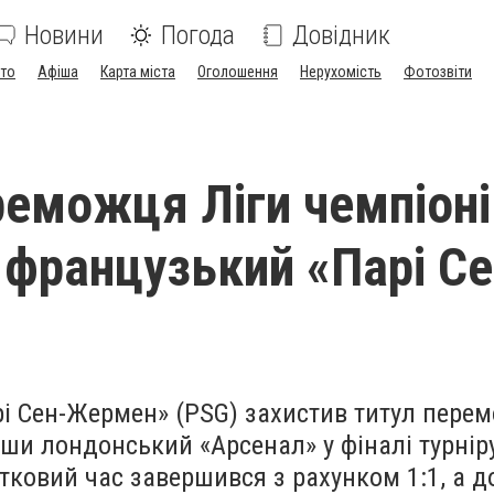
Новини
Погода
Довідник
ото
Афіша
Карта міста
Оголошення
Нерухомість
Фотозвіти
реможця Ліги чемпіоні
 французький «Парі Се
і Сен-Жермен» (PSG) захистив титул перем
вши лондонський «Арсенал» у фіналі турнір
тковий час завершився з рахунком 1:1, а 