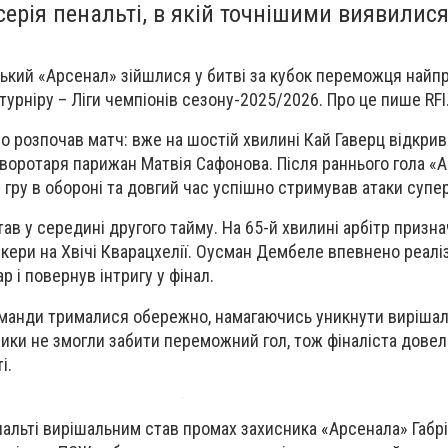
ерія пенальті, в якій точнішими виявилис
ький «Арсенал» зійшлися у битві за кубок переможця най
урніру – Ліги чемпіонів сезону-2025/2026. Про це пише RFI
о розпочав матч: вже на шостій хвилині Кай Гаверц відкрив
воротаря парижан Матвія Сафонова. Після раннього гола «
 гру в обороні та довгий час успішно стримував атаки супе
в у середині другого тайму. На 65-й хвилині арбітр призна
скери на Хвічі Кварацхелії. Оусман Дембеле впевнено реалі
 і повернув інтригу у фінал.
оманди трималися обережно, намагаючись уникнути вирішал
ики не змогли забити переможний гол, тож фіналіста дове
і.
нальті вирішальним став промах захисника «Арсенала» Габрі