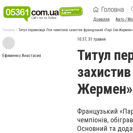
Головна
Дозвілля
Авто / М
Головна
Титул переможця Ліги чемпіонів захистив французький «Парі Сен-Жермен»
10:37, 31 травня
Титул пе
Ефименко Анастасия
захистив
Жермен»
Французький «Пар
чемпіонів, обігра
Основний та дода