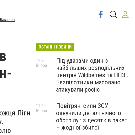
Вакансії
ОСТАННІ НОВИНИ
в
Під ударами один з
12:52
Вчора
найбільших розподільчих
н-
центрів Wildberries та НПЗ .
Безпілотники масовано
атакували росію
Повітряні сили ЗСУ
11:29
Вчора
ожця Ліги
озвучили деталі нічного
обстрілу : з десятків ракет
у.
– жодної збитої
долю