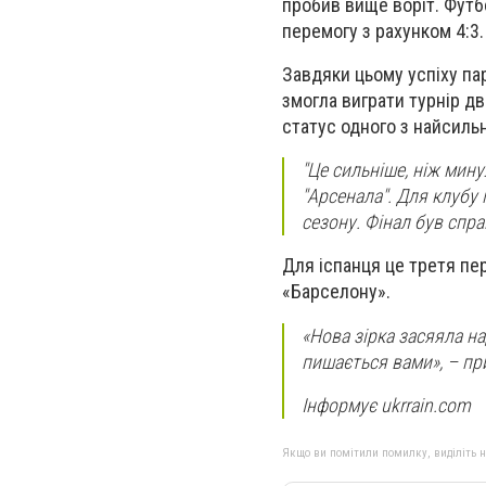
пробив вище воріт. Фут
перемогу з рахунком 4:3.
Завдяки цьому успіху пар
змогла виграти турнір д
статус одного з найсильн
"Це сильніше, ніж мину
"Арсенала". Для клубу 
сезону. Фінал був спр
Для іспанця це третя пер
«Барселону».
«Нова зірка засяяла н
пишається вами», – пр
Інформує ukrrain.com
Якщо ви помітили помилку, виділіть нео