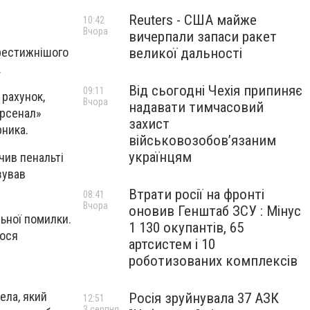
я
Reuters - США майже
10:42
Вчора
вичерпали запаси ракет
престижнішого
великої дальності
.
Від сьогодні Чехія припиняє
09:11
 рахунок,
Вчора
надавати тимчасовий
Арсенал»
захист
рника.
військовозобов’язаним
українцям
чив пенальті
зував
Втрати росії на фронті
08:41
Вчора
оновив Генштаб ЗСУ : Мінус
ьної помилки.
1 130 окупантів, 65
лося
артсистем і 10
роботизованих комплексів
ела, який
Росія зруйнувала 37 АЗК
12:51
3 серпня