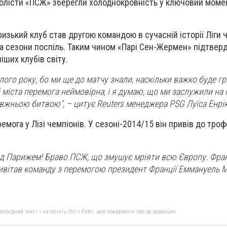
болісти «ПСЖ» зберегли холоднокровність у ключовий моме
изький клуб став другою командою в сучасній історії Ліги ч
ва сезони поспіль. Таким чином «Парі Сен-Жермен» підтверд
іших клубів світу.
лого року, бо ми ще до матчу знали, наскільки важко буде г
і міста перемога неймовірна, і я думаю, що ми заслужили на
авжньою битвою", – цитує Reuters менеджера PSG Луїса Енрі
емога у Лізі чемпіонів. У сезоні-2014/15 він привів до тро
ад Парижем! Браво ПСЖ, що змушує мріяти всю Європу. Фра
ивітав команду з перемогою президент Франції Еммануель 
бхідний текст і натисніть Ctrl + Enter, щоб повідомити про це редакцію