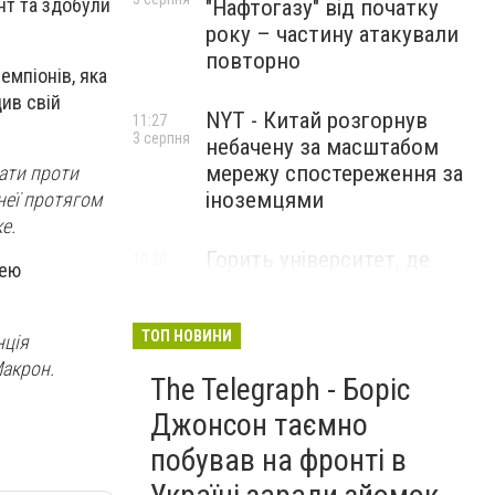
нт та здобули
"Нафтогазу" від початку
року – частину атакували
повторно
емпіонів, яка
ив свій
NYT - Китай розгорнув
11:27
3 серпня
небачену за масштабом
мережу спостереження за
рати проти
іноземцями
 неї протягом
ке.
Горить університет, де
10:28
фею
3 серпня
розробляли системи БПЛА .
Удар по Бєлгороду
ТОП НОВИНИ
нція
Макрон.
The Telegraph - Боріс
Джонсон таємно
побував на фронті в