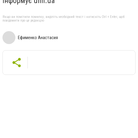
Інформує unn.ua
Якщо ви помітили помилку, виділіть необхідний текст і натисніть Ctrl + Enter, щоб
повідомити про це редакцію
Ефименко Анастасия