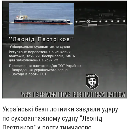
Українські безпілотники завдали удару
по суховантажному судну "Леонід
Пестриков" у порту тимчасово