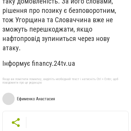
таку домовленість. За його словами,
рішення про позику є безповоротним,
тож Угорщина та Словаччина вже не
зможуть перешкоджати, якщо
нафтопровід зупиниться через нову
атаку.
Інформує financy.24tv.ua
Якщо ви помітили помилку, виділіть необхідний текст і натисніть Ctrl + Enter, щоб
повідомити про це редакцію
Ефименко Анастасия