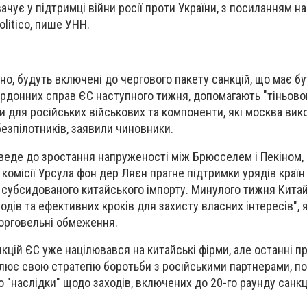
вачує у підтримці війни росії проти України, з посиланням на
litico, пише
УНН
.
рно, будуть включені до чергового пакету санкцій, що має б
акордонних справ ЄС наступного тижня, допомагають "тіньов
ти для російських військових та компоненти, які москва ви
езпілотників, заявили чиновники.
веде до зростання напруженості між Брюсселем і Пекіном, на
комісії Урсула фон дер Ляєн прагне підтримки урядів країн
 субсидованого китайського імпорту. Минулого тижня Китай
одів та ефективних кроків для захисту власних інтересів",
торговельні обмеження.
кцій ЄС уже націлювався на китайські фірми, але останні пр
лює свою стратегію боротьби з російськими партнерами, п
"наслідки" щодо заходів, включених до 20-го раунду санкц