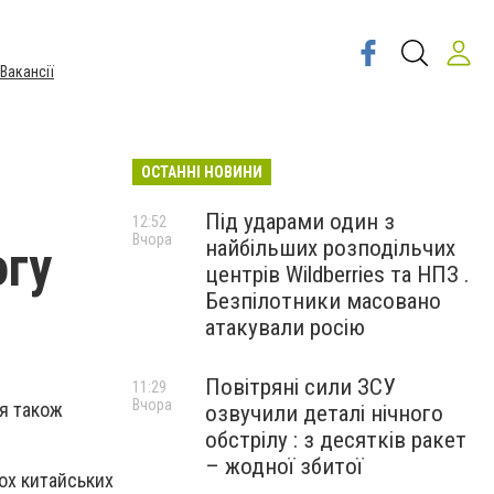
Вакансії
ОСТАННІ НОВИНИ
Під ударами один з
12:52
Вчора
найбільших розподільчих
огу
центрів Wildberries та НПЗ .
Безпілотники масовано
атакували росію
Повітряні сили ЗСУ
11:29
Вчора
ня також
озвучили деталі нічного
обстрілу : з десятків ракет
– жодної збитої
ох китайських