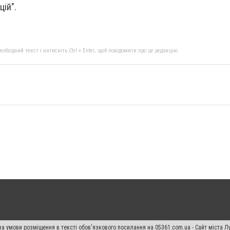
цій".
бхідний текст і натисніть Ctrl + Enter, щоб повідомити про це редакцію
а умови розміщення в тексті обов'язкового посилання на 05361.com.ua - Сайт міста Л