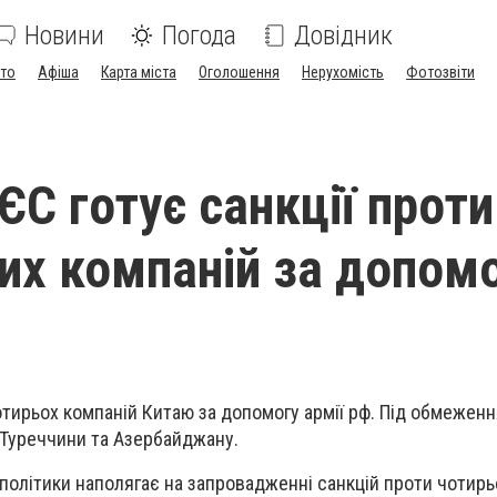
Новини
Погода
Довідник
ото
Афіша
Карта міста
Оголошення
Нерухомість
Фотозвіти
- ЄС готує санкції проти
их компаній за допом
чотирьох компаній Китаю за допомогу армії рф. Під обмежен
 Туреччини та Азербайджану.
 політики наполягає на запровадженні санкцій проти чотирь