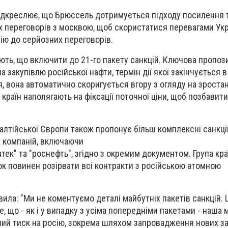
підкреслює, що Брюссель дотримується підходу посилення 
их переговорів з москвою, щоб скористатися перевагами Укр
ію до серйозних переговорів.
ють, що включити до 21-го пакету санкцій. Ключова пропози
а закупівлю російської нафти, термін дії якої закінчується 
ся, вона автоматично скоригується вгору з огляду на зроста
ка країн наполягають на фіксації поточної ціни, щоб позбавит
 Балтійської Європи також пропонує більш комплексні санкці
х компаній, включаючи
ватек" та "роснефть", згідно з окремим документом. Група кр
к повинен розірвати всі контракти з російською атомною
вила: "Ми не коментуємо деталі майбутніх пакетів санкцій.
е, що - як і у випадку з усіма попередніми пакетами - наша 
ий тиск на росію, зокрема шляхом запровадження нових за