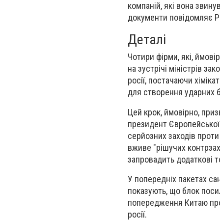
компаній, які вона звину
документи повідомляє Po
Деталі
Чотири фірми, які, ймові
на зустрічі міністрів з
росії, постачаючи хіміка
для створення ударних б
Цей крок, ймовірно, приз
президент Європейської 
серйозних заходів проти
вживе "рішучих контрзах
запровадить додаткові 
У попередніх пакетах сан
показують, що блок поси
попередження Китаю про 
росії.