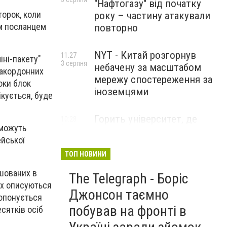
"Нафтогазу" від початку
торок, коли
року – частину атакували
им посланцем
повторно
NYT - Китай розгорнув
11:27
іні-пакету"
3 серпня
небачену за масштабом
 закордонних
мережу спостереження за
оки блок
іноземцями
ікується, буде
Горить університет, де
10:28
 можуть
3 серпня
розробляли системи БПЛА .
ейської
Удар по Бєлгороду
ТОП НОВИНИ
ашованих в
The Telegraph - Боріс
ких описуються
Джонсон таємно
ропонується
побував на фронті в
есятків осіб