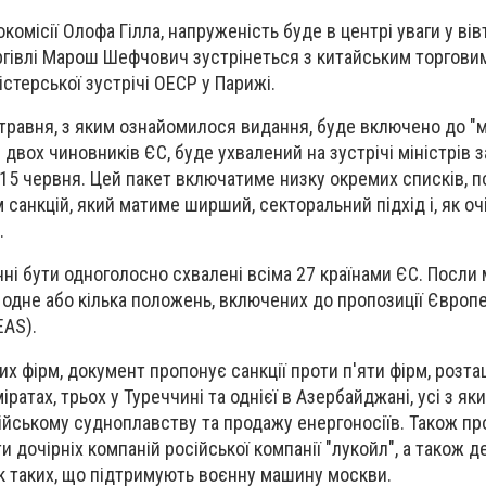
омісії Олофа Гілла, напруженість буде в центрі уваги у вів
ргівлі Марош Шефчович зустрінеться з китайським торгов
істерської зустрічі ОЕСР у Парижі.
травня, з яким ознайомилося видання, буде включено до "м
и двох чиновників ЄС, буде ухвалений на зустрічі міністрів
15 червня. Цей пакет включатиме низку окремих списків, п
санкцій, який матиме ширший, секторальний підхід і, як оч
.
нні бути одноголосно схвалені всіма 27 країнами ЄС. Посли
одне або кілька положень, включених до пропозиції Європ
EAS).
их фірм, документ пропонує санкції проти п'яти фірм, розт
ратах, трьох у Туреччині та однієї в Азербайджані, усі з я
сійському судноплавству та продажу енергоносіїв. Також п
и дочірніх компаній російської компанії "лукойл", а також д
як таких, що підтримують воєнну машину москви.