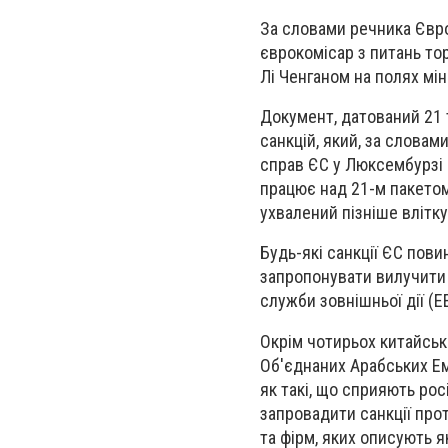
За словами речника Єврок
єврокомісар з питань то
Лі Ченганом на полях мін
Документ, датований 21 
санкцій, який, за словам
справ ЄС у Люксембурзі 
працює над 21-м пакетом 
ухвалений пізніше влітку
Будь-які санкції ЄС пови
запропонувати вилучити 
служби зовнішньої дії (E
Окрім чотирьох китайськ
Об'єднаних Арабських Емі
як такі, що сприяють ро
запровадити санкції прот
та фірм, яких описують 