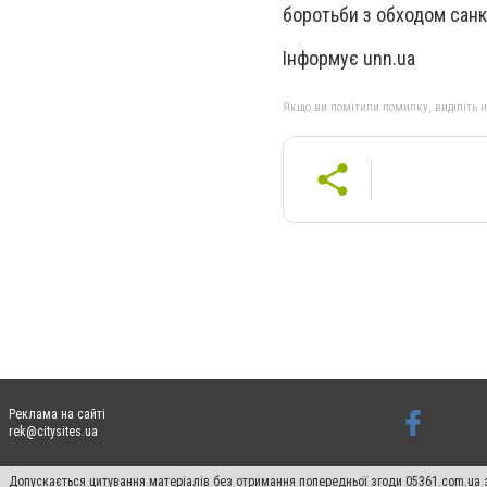
боротьби з обходом санк
Інформує unn.ua
Якщо ви помітили помилку, виділіть нео
Реклама на сайті
rek@citysites.ua
Допускається цитування матеріалів без отримання попередньої згоди 05361.com.ua з