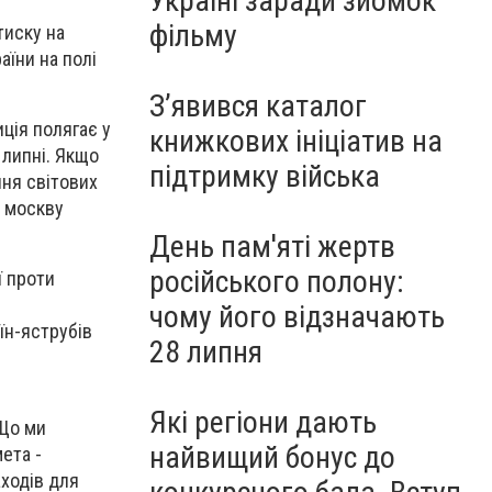
Україні заради зйомок
фільму
тиску на
аїни на полі
З’явився каталог
ція полягає у
книжкових ініціатив на
в липні. Якщо
підтримку війська
ння світових
и москву
День пам'яті жертв
російського полону:
ї проти
чому його відзначають
аїн-яструбів
28 липня
Які регіони дають
 Що ми
найвищий бонус до
мета -
ходів для