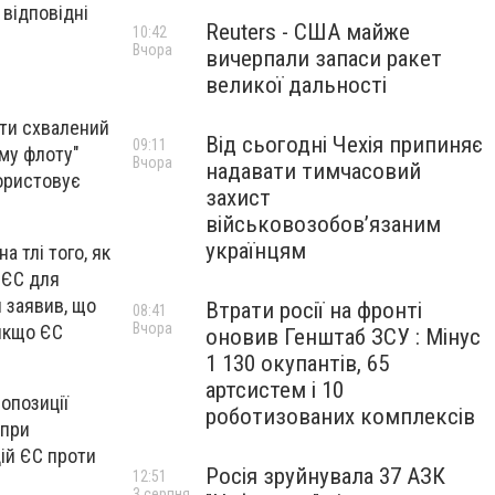
 відповідні
Reuters - США майже
10:42
Вчора
вичерпали запаси ракет
великої дальності
ути схвалений
Від сьогодні Чехія припиняє
09:11
ому флоту"
Вчора
надавати тимчасовий
користовує
захист
військовозобов’язаним
українцям
 тлі того, як
 ЄС для
 заявив, що
Втрати росії на фронті
08:41
Вчора
 якщо ЄС
оновив Генштаб ЗСУ : Мінус
1 130 окупантів, 65
артсистем і 10
опозиції
роботизованих комплексів
опри
ій ЄС проти
Росія зруйнувала 37 АЗК
12:51
3 серпня