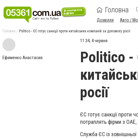
Головна
Дозвілля
Авто / М
Головна
Politico - ЄС готує санкції проти китайських компаній за допомогу росії
11:34, 4 червня
Politico 
Ефименко Анастасия
китайськ
росії
ЄС готує санкції проти 
потраплять фірми з ОАЕ,
Служба ЄС із зовнішньої