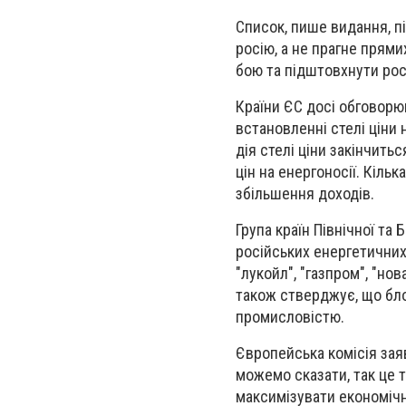
Список, пише видання, 
росію, а не прагне прям
бою та підштовхнути рос
Країни ЄС досі обговорю
встановленні стелі ціни н
дія стелі ціни закінчить
цін на енергоносії. Кіль
збільшення доходів.
Група країн Північної та
російських енергетични
"лукойл", "газпром", "но
також стверджує, що бло
промисловістю.
Європейська комісія зая
можемо сказати, так це т
максимізувати економічн