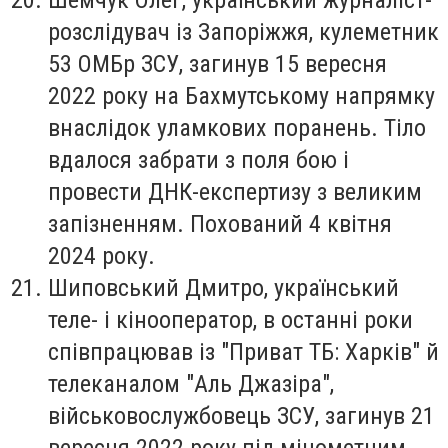
розслідувач із Запоріжжя, кулеметник
53 ОМБр ЗСУ, загинув 15 вересня
2022 року на Бахмутському напрямку
внаслідок уламкових поранень. Тіло
вдалося забрати з поля бою і
провести ДНК-експертизу з великим
запізненням. Похований 4 квітня
2024 року.
Шиповський Дмитро
, український
теле- і кінооператор, в останні роки
співпрацював із "Приват ТБ: Харків" й
телеканалом "Аль Джазіра",
військовослужбовець ЗСУ, загинув 21
вересня 2022 року під мінометним