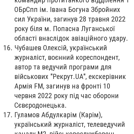
ОБрСпп ім. Івана Богуна Збройних
сил України, загинув 28 травня 2022
року біля м. Попасна Луганської
області внаслідок авіаційного удару.
Чубашев Олексій
, український
журналіст, воєнний кореспондент,
автор та ведучий програми для
військових "Рекрут.UA", екскерівник
Армія FM, загинув на фронті 10
червня 2022 року під час оборони
Сєвєродонецька.
Гуламов Абдулкарім (Карім)
,
український журналіст, телеведучий
каналу М2, військовослужбовець,