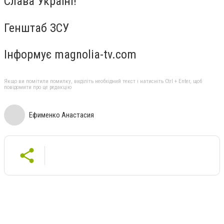
Слава Україні!
Генштаб ЗСУ
Інформує magnolia-tv.com
Якщо ви помітили помилку, виділіть необхідний текст і натисніть Ctrl + Enter, щоб
повідомити про це редакцію
Ефименко Анастасия