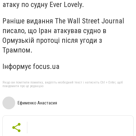
атаку по судну Ever Lovely.
Раніше видання The Wall Street Journal
писало, що Іран атакував судно в
Ормузькій протоці після угоди з
Трампом.
Інформує focus.ua
Якщо ви помітили помилку, виділіть необхідний текст і натисніть Ctrl + Enter, щоб
повідомити про це редакцію
Ефименко Анастасия