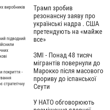
Трамп зробив
их виробників
резонансну заяву про
українські надра . США
претендують на «майже
все»
ний підводний
дійснили
ичних
ЗМІ - Понад 48 тисяч
кові
мігрантів повернули до
Марокко після масового
ни покриття
-
прориву до іспанської
нування
ає стратегічну
Сеути
У НАТО обговорюють