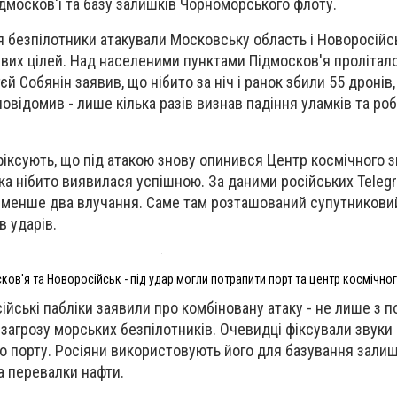
ідмосков'ї та базу залишків Чорноморського флоту.
я безпілотники атакували Московську область і Новоросійсь
вих цілей. Над населеними пунктами Підмосков'я пролітало
й Собянін заявив, що нібито за ніч і ранок збили 55 дронів,
повідомив - лише кілька разів визнав падіння уламків та ро
іксують, що під атакою знову опинився Центр космічного з
ка нібито виявилася успішною. За даними російських Telegr
йменше два влучання. Саме там розташований супутникови
в ударів.
ов'я та Новоросійськ - під удар могли потрапити порт та центр космічног
йські пабліки заявили про комбіновану атаку - не лише з пов
загрозу морських безпілотників. Очевидці фіксували звуки 
го порту. Росіяни використовують його для базування залиш
а перевалки нафти.