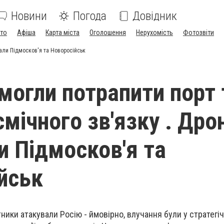
Новини
Погода
Довідник
ото
Афіша
Карта міста
Оголошення
Нерухомість
Фотозвіти
вали Підмосков'я та Новоросійськ
 могли потрапити порт 
мічного зв'язку . Дро
и Підмосков'я та
йськ
ники атакували Росію - ймовірно, влучання були у стратегі