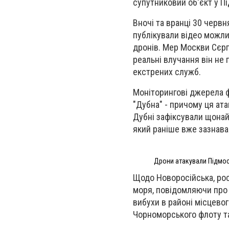
супутниковий об'єкт у П
Вночі та вранці 30 червн
публікували відео можли
дронів. Мер Москви Сєргє
реальні влучання він не 
екстрених служб.
Моніторингові джерела ф
"Дубна" - причому ця ата
Дубні зафіксували щона
який раніше вже зазнава
Дрони атакували Підмоск
Щодо Новоросійська, росі
моря, повідомляючи про 
вибухи в районі місцево
Чорноморського флоту т