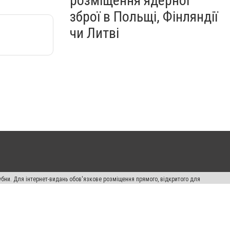
розміщення ядерної
зброї в Польщі, Фінляндії
чи Литві
убни. Для інтернет-видань обов'язкове розміщення прямого, відкритого для
лама" публікуються на правах реклами.
ості
Правила сайту