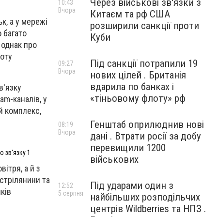
Через військові зв'язки з
10:43
Вчора
Китаєм та рф США
к, а у мережі
розширили санкції проти
 багато
Куби
 однак про
боту
Під санкції потрапили 19
09:27
Вчора
нових цілей . Британія
вдарила по банках і
в'язку
«тіньовому флоту» рф
am-каналів, у
й комплекс,
Генштаб оприлюднив нові
08:19
Вчора
дані . Втрати росії за добу
перевищили 1200
о зв'язку 1
військових
ітря, а й з
стрілянини та
Під ударами один з
12:52
ків
5 серпня
найбільших розподільчих
центрів Wildberries та НПЗ .