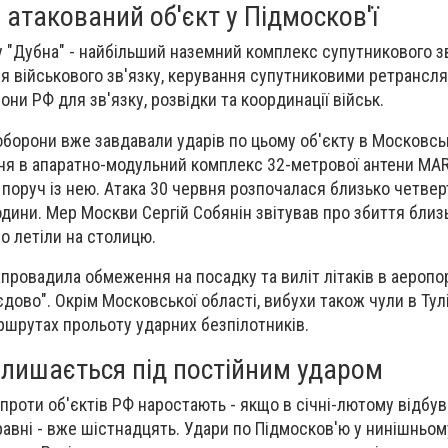
атакований об'єкт у Підмосков'ї
 "Дубна" - найбільший наземний комплекс супутникового зв'
ля
військового зв'язку
, керування супутниковими ретрансля
ни РФ для зв'язку, розвідки та координації військ.
оборони вже завдавали ударів по цьому об'єкту в Московськ
ня в апаратно-модульний комплекс 32-метрової антени MARK
і поруч із нею. Атака 30 червня розпочалася близько четверт
одини. Мер Москви Сергій Собянін звітував про збиття близ
о летіли на столицю.
апровадила обмеження на посадку та виліт літаків в аеропо
ово". Окрім Московської області, вибухи також чули в Тулі 
ршрутах прольоту ударних безпілотників.
алишається під постійним ударом
 проти об'єктів РФ наростають -
якщо в січні-лютому відбув
травні - вже шістнадцять
. Удари по Підмосков'ю у нинішньом