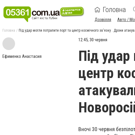
Головна
Дозвілля
Авто / М
Головна
Під удар могли потрапити порт та центр космічного зв'язку . Дрони атаку
12:45, 30 червня
Під удар
Ефименко Анастасия
центр кос
атакувал
Новоросі
Вночі 30 червня безпілот