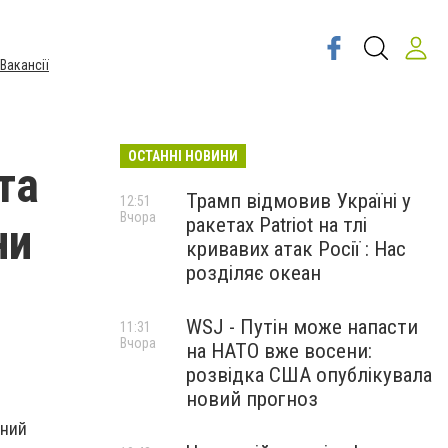
Вакансії
ОСТАННІ НОВИНИ
та
Трамп відмовив Україні у
12:51
Вчора
ракетах Patriot на тлі
ни
кривавих атак Росії : Нас
розділяє океан
WSJ - Путін може напасти
11:31
Вчора
на НАТО вже восени:
розвідка США опублікувала
новий прогноз
чний