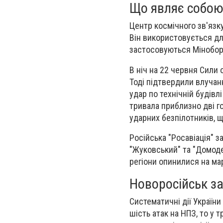
Що являє собою 
Центр космічного зв'язку
Він використовується д
застосовуються Міноборо
В ніч на 22 червня Сили 
Тоді підтвердили влучан
удар по технічній будівл
тривала приблизно дві г
ударних безпілотників, щ
Російська "Росавіація" з
"Жуковський" та "Домодєд
регіони опинилися на ма
Новоросійськ з
Систематичні дії України
шість атак на НПЗ, то у 