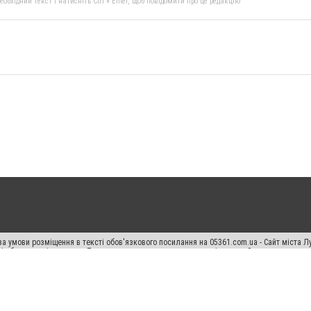
бхідний текст і натисніть Ctrl + Enter, щоб повідомити про це редакцію
а умови розміщення в тексті обов'язкового посилання на 05361.com.ua - Сайт міста Л
сті або в якості джерела. Порушення виняткових прав переслідується Законом.
ський спецпроєкт", "Політичні новини", "Пресреліз", "PR", "Офіційно", "Політична рек
раншиза "CitySites"
Правила класифайд
Редакційна політика
Політика конфіденційн