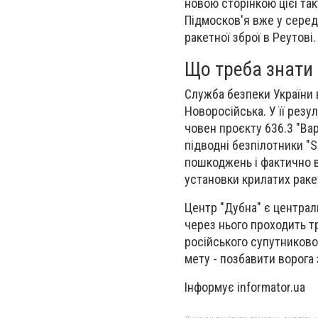
новою сторінкою цієї та
Підмосков'я вже у серед
ракетної зброї в Реутові.
Що треба знати 
Служба безпеки України 
Новоросійська. У її рез
човен проєкту 636.3 "Ва
підводні безпілотники "
пошкоджень і фактично в
установки крилатих ракет
Центр "Дубна" є централ
через нього проходить тр
російського супутниковог
мету - позбавити ворога 
Інформує informator.ua