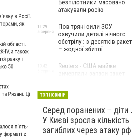
Безпілотники масовано
атакували росію
язку в Росії.
торами, які
Повітряні сили ЗСУ
11:29
5 серпня
озвучили деталі нічного
обстрілу : з десятків ракет
ій області.
– жодної збитої
-IV, а також
ої ранку і
Reuters - США майже
ько 50
10:42
5 серпня
вичерпали запаси ракет
великої дальності
ртах
та Рязані. Ці
ТОП НОВИНИ
Серед поранених – діти .
У Києві зросла кількість
алося п'ять-
загиблих через атаку рф
у форматі є