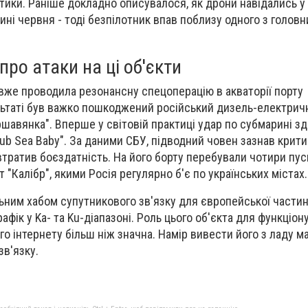
ктики. Раніше докладно описувалося, як дрони навідались у
ині червня - тоді безпілотник впав поблизу одного з головн
про атаки на ці об'єкти
вже проводила резонансну спецоперацію в акваторії порту
ультаті був важко пошкоджений російський дизель-електрич
ршавянка". Вперше у світовій практиці удар по субмарині з
Sub Sea Baby". За даними СБУ, підводний човен зазнав крит
тратив боєздатність. На його борту перебували чотири пус
 "Калібр", якими Росія регулярно б'є по українських містах.
ьним хабом супутникового зв'язку для
європейської части
афік у Ka- та Ku-діапазоні. Роль цього об'єкта для функціо
о інтернету більш ніж значна. Намір вивести його з ладу м
зв'язку.