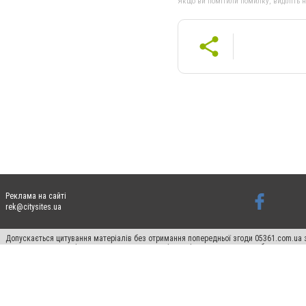
Якщо ви помітили помилку, виділіть нео
Реклама на сайті
rek@citysites.ua
Допускається цитування матеріалів без отримання попередньої згоди 05361.com.ua з
пошукових систем гіперпосилання на цитовані статті не нижче другого абзацу в тек
Матеріали з плашками "Новини компаній", "Промо", "Партнерський матеріал", "Партнер
Реклама на сайті
Ф