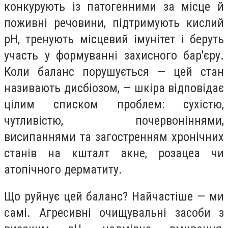
конкурують із патогенними за місце й
поживні речовини, підтримують кислий
pH, тренують місцевий імунітет і беруть
участь у формуванні захисного бар'єру.
Коли баланс порушується — цей стан
називають дисбіозом, — шкіра відповідає
цілим списком проблем: сухістю,
чутливістю, почервоніннями,
висипаннями та загостренням хронічних
станів на кшталт акне, розацеа чи
атопічного дерматиту.
Що руйнує цей баланс? Найчастіше — ми
самі. Агресивні очищувальні засоби з