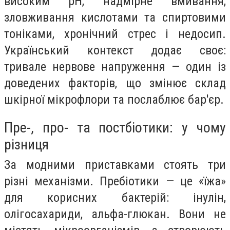
високим pH, надмірне вмивання,
зловживання кислотами та спиртовими
тоніками, хронічний стрес і недосип.
Український контекст додає своє:
тривале нервове напруження — один із
доведених факторів, що змінює склад
шкірної мікрофлори та послаблює бар'єр.
Пре-, про- та постбіотики: у чому
різниця
За модними приставками стоять три
різні механізми. Пребіотики — це «їжа»
для корисних бактерій: інулін,
олігосахариди, альфа-глюкан. Вони не