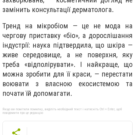
захворювань, — косметичний догляд не
замінить консультації дерматолога.
Тренд на мікробіом — це не мода на
чергову приставку «біо», а дорослішання
індустрії: наука підтвердила, що шкіра —
живе середовище, а не поверхня, яку
треба «відполірувати». І найкраще, що
можна зробити для її краси, — перестати
воювати з власною екосистемою та
почати їй допомагати.
Якщо ви помітили помилку, виділіть необхідний текст і натисніть Ctrl + Enter, щоб
повідомити про це редакцію