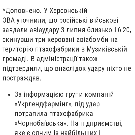
*Доповнено.
У Херсонській
ОВА уточнили, що російські військові
завдали авіаудару 3 липня близько 16:20,
скинувши три керовані авіабомби на
територію птахофабрики в Музиківській
громаді. В адміністрації також
підтвердили, що внаслідок удару ніхто не
постраждав.
За інформацією групи компаній
«Укрлендфармінг», під удар
потрапила птахофабрика
«Чорнобаївська». На підприємстві,
яке є одним із найбільших і