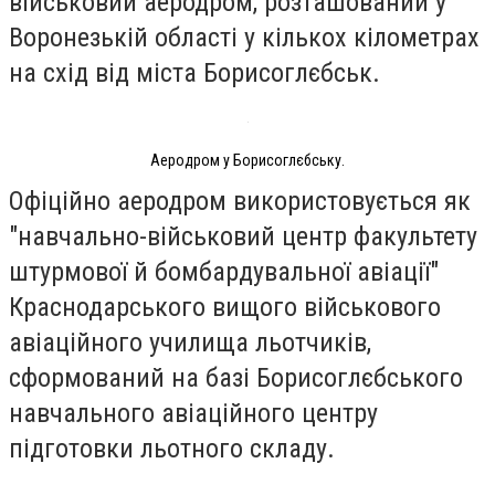
військовий аеродром, розташований у
Воронезькій області у кількох кілометрах
на схід від міста Борисоглєбськ.
Аеродром у Борисоглєбську.
Офіційно аеродром використовується як
"навчально-військовий центр факультету
штурмової й бомбардувальної авіації"
Краснодарського вищого військового
авіаційного училища льотчиків,
сформований на базі Борисоглєбського
навчального авіаційного центру
підготовки льотного складу.