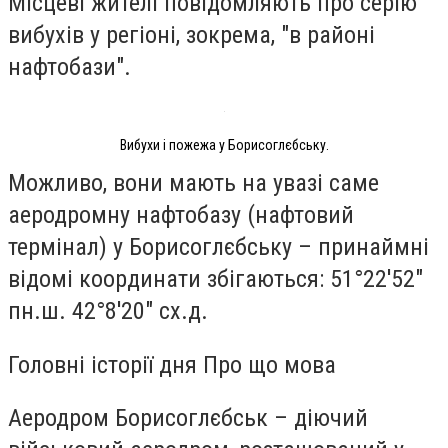
Місцеві жителі повідомляють про серію
вибухів у регіоні, зокрема, "в районі
нафтобази".
Вибухи і пожежа у Борисоглєбську.
Можливо, вони мають на увазі саме
аеродромну нафтобазу (нафтовий
термінал) у Борисоглєбську – принаймні
відомі координати збігаються: 51°22'52"
пн.ш. 42°8'20" сх.д.
Головні історії дня Про що мова
Аеродром Борисоглєбськ – діючий