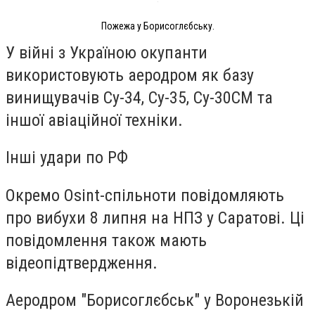
Пожежа у Борисоглєбську.
У війні з Україною окупанти
використовують аеродром як базу
винищувачів Су-34, Су-35, Су-30СМ та
іншої авіаційної техніки.
Інші удари по РФ
Окремо Osint-спільноти повідомляють
про вибухи 8 липня на НПЗ у Саратові. Ці
повідомлення також мають
відеопідтвердження.
Аеродром "Борисоглєбськ" у Воронезькій