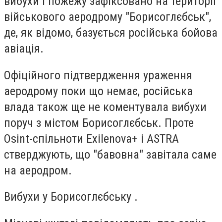
вибухи і пожежу зафіксовано на території
військового аеродрому "Борисоглєбськ",
де, як відомо, базується російська бойова
авіація.
Офіційного підтвердження ураження
аеродрому поки що немає, російська
влада також ще не коментувала вибухи
поруч з містом Борисоглєбськ. Проте
Osint-спільноти Exilenova+ і ASTRA
стверджують, що "бавовна" завітала саме
на аеродром.
Вибухи у Борисоглєбську .