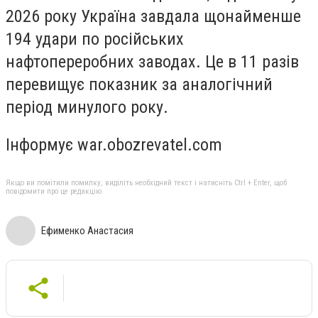
2026 року Україна завдала щонайменше
194 удари по російських
нафтопереробних заводах. Це в 11 разів
перевищує показник за аналогічний
період минулого року.
Інформує war.obozrevatel.com
Якщо ви помітили помилку, виділіть необхідний текст і натисніть Ctrl + Enter, щоб
повідомити про це редакцію
Ефименко Анастасия