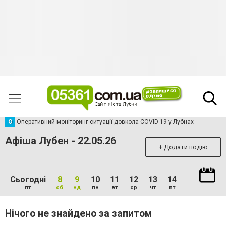
О
Оперативний моніторинг ситуації довкола COVID-19 у Лубнах
Афіша Лубен - 22.05.26
+ Додати подію
Сьогодні
8
9
10
11
12
13
14
пт
сб
нд
пн
вт
ср
чт
пт
Нічого не знайдено за запитом