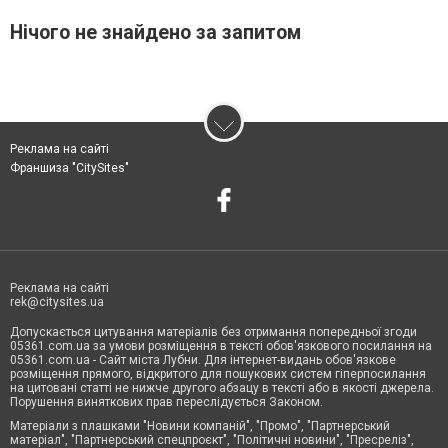
Нічого не знайдено за запитом
Реклама на сайті
Франшиза "CitySites"
Реклама на сайті
rek@citysites.ua
Допускається цитування матеріалів без отримання попередньої згоди
05361.com.ua за умови розміщення в тексті обов'язкового посилання на
05361.com.ua - Сайт міста Лубни. Для інтернет-видань обов'язкове
розміщення прямого, відкритого для пошукових систем гіперпосилання
на цитовані статті не нижче другого абзацу в тексті або в якості джерела.
Порушення виняткових прав переслідується Законом.
Матеріали з плашками "Новини компаній", "Промо", "Партнерський
матеріал", "Партнерський спецпроєкт", "Політичні новини", "Пресреліз",