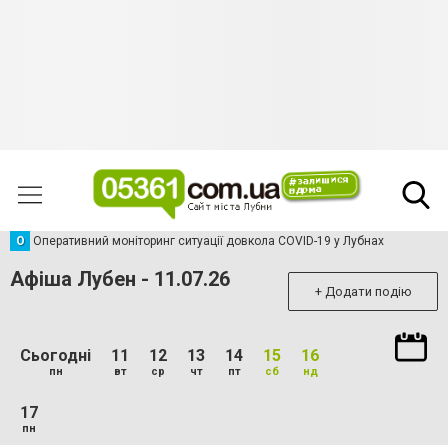
О
Оперативний моніторинг ситуації довкола COVID-19 у Лубнах
Афіша Лубен - 11.07.26
+ Додати подію
Сьогодні
11
12
13
14
15
16
пн
вт
ср
чт
пт
сб
нд
17
пн