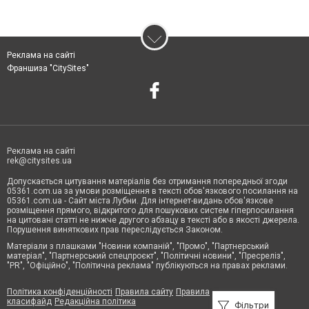
Реклама на сайті
Франшиза "CitySites"
Реклама на сайті
rek@citysites.ua
Допускається цитування матеріалів без отримання попередньої згоди
05361.com.ua за умови розміщення в тексті обов'язкового посилання на
05361.com.ua - Сайт міста Лубни. Для інтернет-видань обов'язкове
розміщення прямого, відкритого для пошукових систем гіперпосилання
на цитовані статті не нижче другого абзацу в тексті або в якості джерела.
Порушення виняткових прав переслідується Законом.
Матеріали з плашками "Новини компаній", "Промо", "Партнерський
матеріал", "Партнерський спецпроєкт", "Політичні новини", "Пресреліз",
"PR", "Офіційно", "Політична реклама" публікуються на правах реклами.
Політика конфіденційності
Правила сайту
Правила
класифайд
Редакційна політика
Фільтри