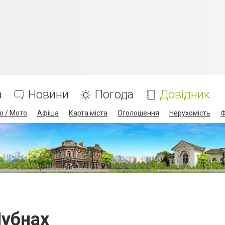
а
Новини
Погода
Довідник
о / Мото
Афіша
Карта міста
Оголошення
Нерухомість
Ф
Лубнах