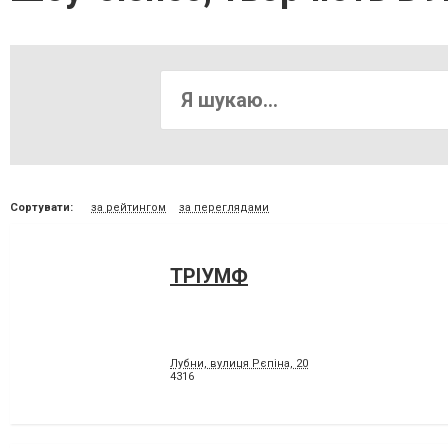
Сортувати:
за рейтингом
за переглядами
ТРІУМФ
Лубни, вулиця Рєпіна, 20
4316