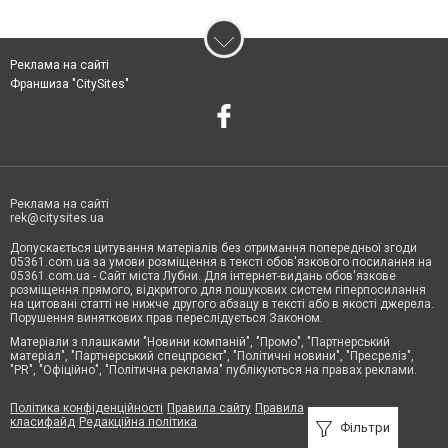
Реклама на сайті
Франшиза "CitySites"
Реклама на сайті
rek@citysites.ua
Допускається цитування матеріалів без отримання попередньої згоди
05361.com.ua за умови розміщення в тексті обов'язкового посилання на
05361.com.ua - Сайт міста Лубни. Для інтернет-видань обов'язкове
розміщення прямого, відкритого для пошукових систем гіперпосилання
на цитовані статті не нижче другого абзацу в тексті або в якості джерела.
Порушення виняткових прав переслідується Законом.
Матеріали з плашками "Новини компаній", "Промо", "Партнерський
матеріал", "Партнерський спецпроєкт", "Політичні новини", "Пресреліз",
"PR", "Офіційно", "Політична реклама" публікуються на правах реклами.
Політика конфіденційності
Правила сайту
Правила
класифайд
Редакційна політика
Фільтри