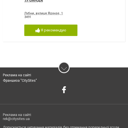
ТРОЯНДА
Лубни, вулиця Фрунзе, 1
3491
Я рекомендую
Реклама на сайті
Франшиза "CitySites"
Реклама на сайті
rek@citysites.ua
Допускається цитування матеріалів без отримання попередньої згоди