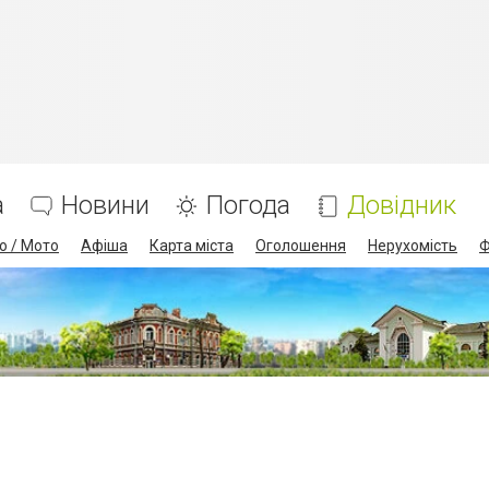
а
Новини
Погода
Довідник
о / Мото
Афіша
Карта міста
Оголошення
Нерухомість
Ф