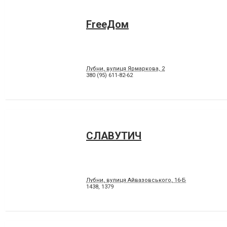
FreeДом
Лубни, вулиця Ярмаркова, 2
380 (95) 611-82-62
СЛАВУТИЧ
Лубни, вулиця Айвазовського, 16-Б
1438
,
1379