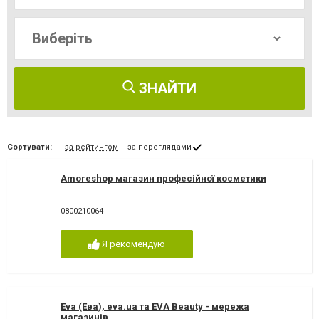
ЗНАЙТИ
Сортувати:
за рейтингом
за переглядами
Amoreshop магазин професійної косметики
0800210064
Я рекомендую
Eva (Ева), eva.ua та EVA Beauty - мережа
магазинів