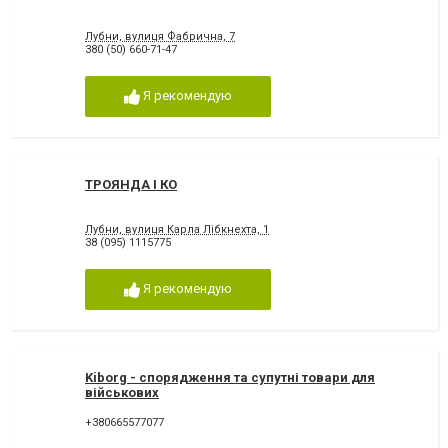
Лубни, вулиця Фабрична, 7
380 (50) 660-71-47
Я рекомендую
ТРОЯНДА І КО
Лубни, вулиця Карла Лібкнехта, 1
38 (095) 1115775
Я рекомендую
Kiborg - спорядження та супутні товари для
військових
+380665577077