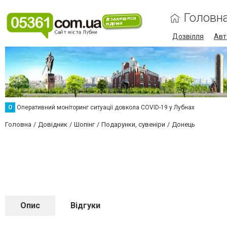
Головн
Дозвілля
Авт
О
Оперативний моніторинг ситуації довкола COVID-19 у Лубнах
Головна
Довідник
Шопінг
Подарунки, сувеніри
Донець
Опис
Відгуки