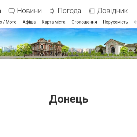
а
Новини
Погода
Довідник
о / Мото
Афіша
Карта міста
Оголошення
Нерухомість
Ф
Донець