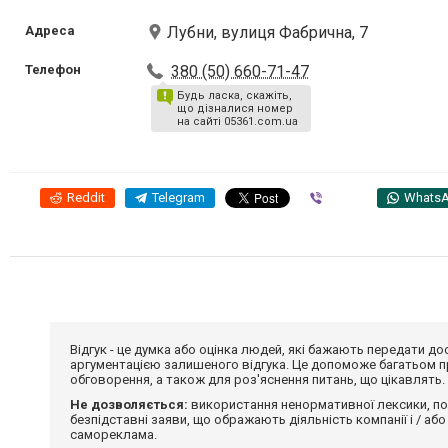
Адреса
Лубни, вулиця Фабрична, 7
Телефон
380 (50) 660-71-47
Будь ласка, скажіть,
що дізналися номер
на сайті 05361.com.ua
Reddit
Telegram
Viber
Whats
Відгук - це думка або оцінка людей, які бажають передати 
аргументацією залишеного відгука. Це допоможе багатьом пр
обговорення, а також для роз'яснення питань, що цікавлять.
Не дозволяється:
використання ненормативної лексики, по
безпідставні заяви, що ображають діяльність компанії і / або
самореклама.