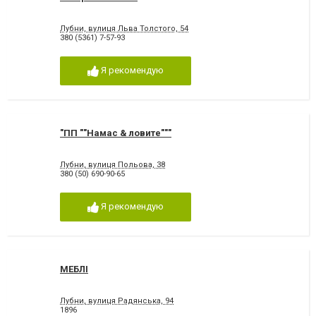
Лубни, вулиця Льва Толстого, 54
380 (5361) 7-57-93
Я рекомендую
"ПП ""Намас & ловите"""
Лубни, вулиця Польова, 38
380 (50) 690-90-65
Я рекомендую
МЕБЛІ
Лубни, вулиця Радянська, 94
1896