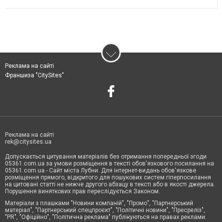
Реклама на сайті
Франшиза "CitySites"
Реклама на сайті
rek@citysites.ua
Допускається цитування матеріалів без отримання попередньої згоди
05361.com.ua за умови розміщення в тексті обов'язкового посилання на
05361.com.ua - Сайт міста Лубни. Для інтернет-видань обов'язкове
розміщення прямого, відкритого для пошукових систем гіперпосилання
на цитовані статті не нижче другого абзацу в тексті або в якості джерела.
Порушення виняткових прав переслідується Законом.
Матеріали з плашками "Новини компаній", "Промо", "Партнерський
матеріал", "Партнерський спецпроєкт", "Політичні новини", "Пресреліз",
"PR", "Офіційно", "Політична реклама" публікуються на правах реклами.