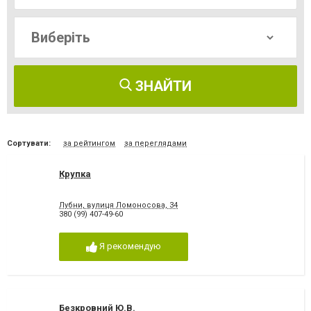
ЗНАЙТИ
Сортувати:
за рейтингом
за переглядами
Крупка
Лубни, вулиця Ломоносова, 34
380 (99) 407-49-60
Я рекомендую
Безкровний Ю.В.