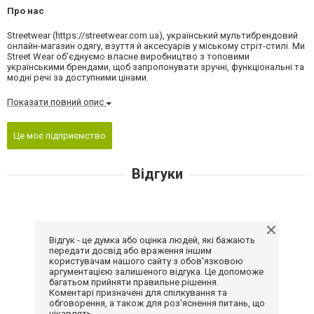
Про нас
Streetwear (https://streetwear.com.ua), український мультибрендовий
онлайн-магазин одягу, взуття й аксесуарів у міському стріт-стилі. Ми
Street Wear об’єднуємо власне виробництво з топовими
українськими брендами, щоб запропонувати зручні, функціональні та
модні речі за доступними цінами.
Показати повний опис
Це моє підприємство
Відгуки
Відгук - це думка або оцінка людей, які бажають
передати досвід або враження іншим
користувачам нашого сайту з обов'язковою
аргументацією залишеного відгука. Це допоможе
багатьом прийняти правильне рішення.
Коментарі призначені для спілкування та
обговорення, а також для роз'яснення питань, що
цікавлять.