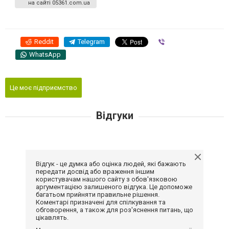
на сайті 05361.com.ua
Reddit
Telegram
Viber
WhatsApp
Це моє підприємство
Відгуки
Відгук - це думка або оцінка людей, які бажають
передати досвід або враження іншим
користувачам нашого сайту з обов'язковою
аргументацією залишеного відгука. Це допоможе
багатьом прийняти правильне рішення.
Коментарі призначені для спілкування та
обговорення, а також для роз'яснення питань, що
цікавлять.