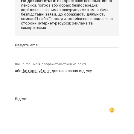
Не дозволяється:
використання ненормативної
лексики, погроз або образ; безпосереднє
порівняння з іншими конкуруючими компаніями;
безпідставні заяви, що ображають діяльність
компанії і / або її послуги; розміщення посилань на
сторонні інтернет-ресурси; реклама та
самореклама.
Введіть email:
Ваш e-mail не відображатиметься на сайті
або
Авторизуйтесь
для написання відгуку
Відгук: