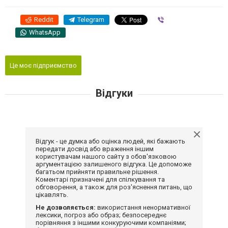
Reddit
Telegram
Viber
WhatsApp
Це моє підприємство
Відгуки
Відгук - це думка або оцінка людей, які бажають
передати досвід або враження іншим
користувачам нашого сайту з обов'язковою
аргументацією залишеного відгука. Це допоможе
багатьом прийняти правильне рішення.
Коментарі призначені для спілкування та
обговорення, а також для роз'яснення питань, що
цікавлять.
Не дозволяється:
використання ненормативної
лексики, погроз або образ; безпосереднє
порівняння з іншими конкуруючими компаніями;