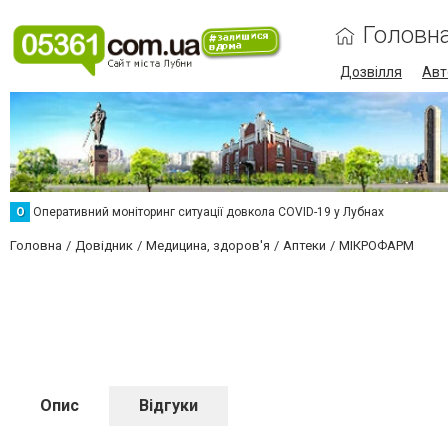
Головн
Дозвілля
Авт
О
Оперативний моніторинг ситуації довкола COVID-19 у Лубнах
Головна
Довідник
Медицина, здоров'я
Аптеки
МІКРОФАРМ
Опис
Відгуки