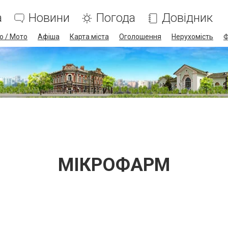
а
Новини
Погода
Довідник
о / Мото
Афіша
Карта міста
Оголошення
Нерухомість
Ф
МІКРОФАРМ