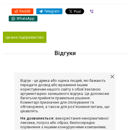
Reddit
Telegram
Viber
WhatsApp
Це моє підприємство
Відгуки
Відгук - це думка або оцінка людей, які бажають
передати досвід або враження іншим
користувачам нашого сайту з обов'язковою
аргументацією залишеного відгука. Це допоможе
багатьом прийняти правильне рішення.
Коментарі призначені для спілкування та
обговорення, а також для роз'яснення питань, що
цікавлять.
Не дозволяється:
використання ненормативної
лексики, погроз або образ; безпосереднє
порівняння з іншими конкуруючими компаніями;