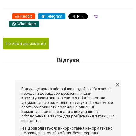
Reddit
Telegram
Viber
WhatsApp
Це моє підприємство
Відгуки
Відгук - це думка або оцінка людей, які бажають
передати досвід або враження іншим
користувачам нашого сайту з обов'язковою
аргументацією залишеного відгука. Це допоможе
багатьом прийняти правильне рішення.
Коментарі призначені для спілкування та
обговорення, а також для роз'яснення питань, що
цікавлять.
Не дозволяється:
використання ненормативної
лексики, погроз або образ; безпосереднє