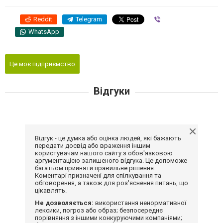
Reddit
Telegram
Viber
WhatsApp
Це моє підприємство
Відгуки
Відгук - це думка або оцінка людей, які бажають
передати досвід або враження іншим
користувачам нашого сайту з обов'язковою
аргументацією залишеного відгука. Це допоможе
багатьом прийняти правильне рішення.
Коментарі призначені для спілкування та
обговорення, а також для роз'яснення питань, що
цікавлять.
Не дозволяється:
використання ненормативної
лексики, погроз або образ; безпосереднє
порівняння з іншими конкуруючими компаніями;