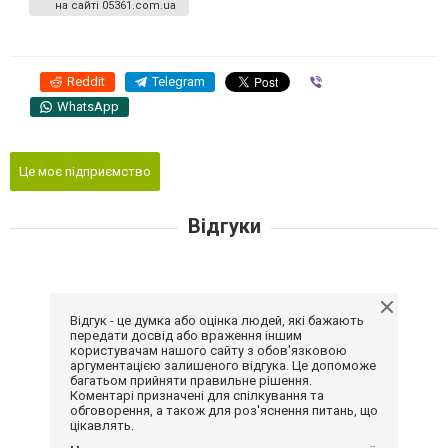
на сайті 05361.com.ua
Reddit
Telegram
Viber
WhatsApp
Це моє підприємство
Відгуки
Відгук - це думка або оцінка людей, які бажають
передати досвід або враження іншим
користувачам нашого сайту з обов'язковою
аргументацією залишеного відгука. Це допоможе
багатьом прийняти правильне рішення.
Коментарі призначені для спілкування та
обговорення, а також для роз'яснення питань, що
цікавлять.