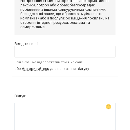
Не дозволяється:
використання ненормативної
лексики, погроз або образ; безпосереднє
порівняння з іншими конкуруючими компаніями;
безпідставні заяви, що ображають діяльність
компанії і / або її послуги; розміщення посилань на
сторонні інтернет-ресурси; реклама та
самореклама.
Введіть email:
Ваш e-mail не відображатиметься на сайті
або
Авторизуйтесь
для написання відгуку
Відгук: