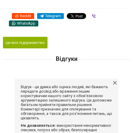
Reddit
Telegram
Viber
WhatsApp
Це моє підприємство
Відгуки
Відгук - це думка або оцінка людей, які бажають
передати досвід або враження іншим
користувачам нашого сайту з обов'язковою
аргументацією залишеного відгука. Це допоможе
багатьом прийняти правильне рішення.
Коментарі призначені для спілкування та
обговорення, а також для роз'яснення питань, що
цікавлять.
Не дозволяється:
використання ненормативної
лексики, погроз або образ; безпосереднє