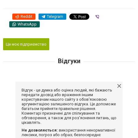
Reddit
Telegram
Viber
WhatsApp
Це моє підприємство
Відгуки
Відгук - це думка або оцінка людей, які бажають
передати досвід або враження іншим
користувачам нашого сайту з обов'язковою
аргументацією залишеного відгука. Це допоможе
багатьом прийняти правильне рішення.
Коментарі призначені для спілкування та
обговорення, а також для роз'яснення питань, що
цікавлять.
Не дозволяється:
використання ненормативної
лексики, погроз або образ; безпосереднє