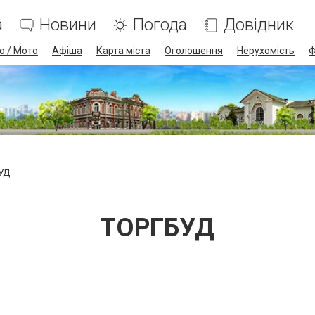
а
Новини
Погода
Довідник
о / Мото
Афіша
Карта міста
Оголошення
Нерухомість
Ф
УД
ТОРГБУД