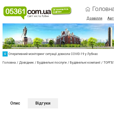
Головн
Дозвілля
Авт
О
Оперативний моніторинг ситуації довкола COVID-19 у Лубнах
Головна
Довідник
Будівельні послуги
Будівельні компанії
ТОРГБ
Опис
Відгуки