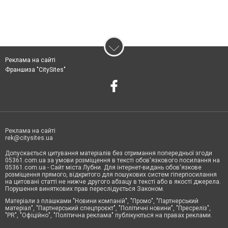
Реклама на сайті
Франшиза "CitySites"
Реклама на сайті
rek@citysites.ua
Допускається цитування матеріалів без отримання попередньої згоди
05361.com.ua за умови розміщення в тексті обов'язкового посилання на
05361.com.ua - Сайт міста Лубни. Для інтернет-видань обов'язкове
розміщення прямого, відкритого для пошукових систем гіперпосилання
на цитовані статті не нижче другого абзацу в тексті або в якості джерела.
Порушення виняткових прав переслідується Законом.
Матеріали з плашками "Новини компаній", "Промо", "Партнерський
матеріал", "Партнерський спецпроєкт", "Політичні новини", "Пресреліз",
"PR", "Офіційно", "Політична реклама" публікуються на правах реклами.