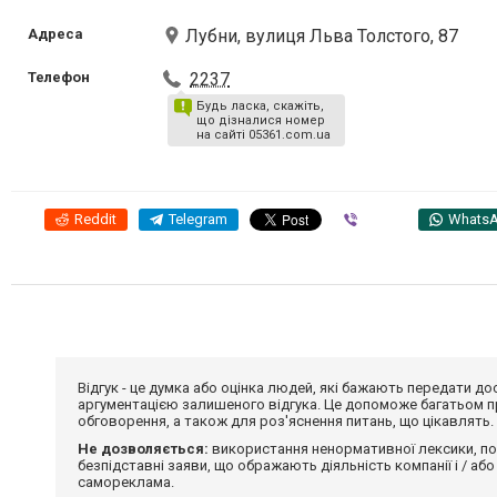
Адреса
Лубни, вулиця Льва Толстого, 87
Телефон
2237
Будь ласка, скажіть,
що дізналися номер
на сайті 05361.com.ua
Reddit
Telegram
Viber
Whats
Відгук - це думка або оцінка людей, які бажають передати 
аргументацією залишеного відгука. Це допоможе багатьом пр
обговорення, а також для роз'яснення питань, що цікавлять.
Не дозволяється:
використання ненормативної лексики, по
безпідставні заяви, що ображають діяльність компанії і / або
самореклама.