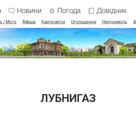
а
Новини
Погода
Довідник
о / Мото
Афіша
Карта міста
Оголошення
Нерухомість
Ф
ЛУБНИГАЗ