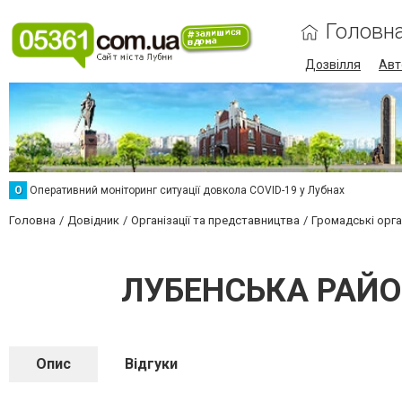
Головн
Дозвілля
Авт
О
Оперативний моніторинг ситуації довкола COVID-19 у Лубнах
Головна
Довідник
Організації та представництва
Громадські орган
ЛУБЕНСЬКА РАЙО
Опис
Відгуки