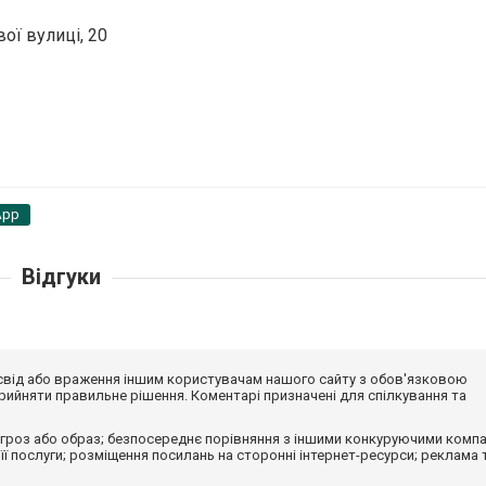
ої вулиці, 20
App
Відгуки
досвід або враження іншим користувачам нашого сайту з обов'язковою
ийняти правильне рішення. Коментарі призначені для спілкування та
гроз або образ; безпосереднє порівняння з іншими конкуруючими компа
 її послуги; розміщення посилань на сторонні інтернет-ресурси; реклама 