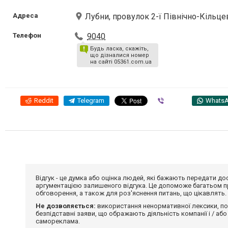
Адреса
Лубни, провулок 2-ї Північно-Кільцев
Телефон
9040
Будь ласка, скажіть,
що дізналися номер
на сайті 05361.com.ua
Reddit
Telegram
Viber
Whats
Відгук - це думка або оцінка людей, які бажають передати 
аргументацією залишеного відгука. Це допоможе багатьом пр
обговорення, а також для роз'яснення питань, що цікавлять.
Не дозволяється:
використання ненормативної лексики, по
безпідставні заяви, що ображають діяльність компанії і / або
самореклама.