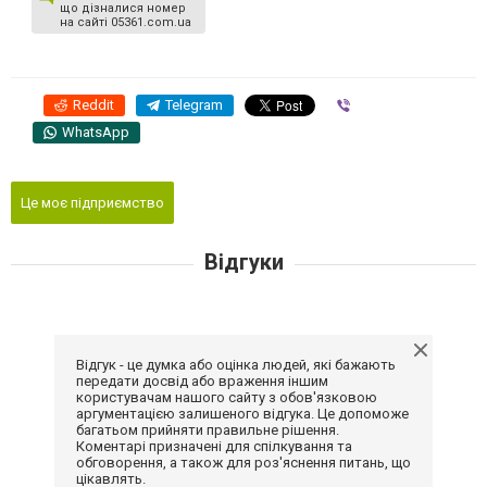
що дізналися номер
на сайті 05361.com.ua
Reddit
Telegram
Viber
WhatsApp
Це моє підприємство
Відгуки
Відгук - це думка або оцінка людей, які бажають
передати досвід або враження іншим
користувачам нашого сайту з обов'язковою
аргументацією залишеного відгука. Це допоможе
багатьом прийняти правильне рішення.
Коментарі призначені для спілкування та
обговорення, а також для роз'яснення питань, що
цікавлять.