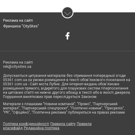
Реклама на сайті
Франшиза "CitySites"
Реклама на сайті
rek@citysites.ua
Допускається цитування матеріалів без отримання попередньої згоди
05361.com.ua за умови розміщення в тексті обов'язкового посилання на
05361.com.ua - Сайт міста Лубни. Для інтернет-видань обов'язкове
розміщення прямого, відкритого для пошукових систем гіперпосилання
на цитовані статті не нижче другого абзацу в тексті або в якості джерела.
Порушення виняткових прав переслідується Законом.
Матеріали з плашками "Новини компаній", "Промо", "Партнерський
матеріал", "Партнерський спецпроєкт", "Політичні новини", "Пресреліз",
"PR", "Офіційно", "Політична реклама" публікуються на правах реклами.
Політика конфіденційності
Правила сайту
Правила
класифайд
Редакційна політика