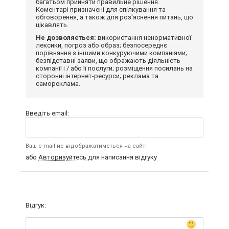
багатьом прийняти правильне рішення.
Коментарі призначені для спілкування та
обговорення, а також для роз'яснення питань, що
цікавлять.
Не дозволяється:
використання ненормативної
лексики, погроз або образ; безпосереднє
порівняння з іншими конкуруючими компаніями;
безпідставні заяви, що ображають діяльність
компанії і / або її послуги; розміщення посилань на
сторонні інтернет-ресурси; реклама та
самореклама.
Введіть email:
Ваш e-mail не відображатиметься на сайті
або
Авторизуйтесь
для написання відгуку
Відгук: