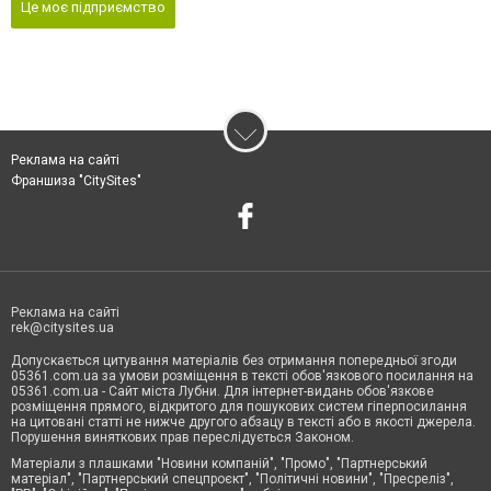
Це моє підприємство
Реклама на сайті
Франшиза "CitySites"
Реклама на сайті
rek@citysites.ua
Допускається цитування матеріалів без отримання попередньої згоди
05361.com.ua за умови розміщення в тексті обов'язкового посилання на
05361.com.ua - Сайт міста Лубни. Для інтернет-видань обов'язкове
розміщення прямого, відкритого для пошукових систем гіперпосилання
на цитовані статті не нижче другого абзацу в тексті або в якості джерела.
Порушення виняткових прав переслідується Законом.
Матеріали з плашками "Новини компаній", "Промо", "Партнерський
матеріал", "Партнерський спецпроєкт", "Політичні новини", "Пресреліз",