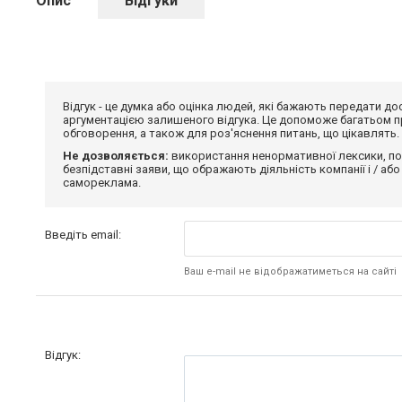
Опис
Відгуки
Відгук - це думка або оцінка людей, які бажають передати 
аргументацією залишеного відгука. Це допоможе багатьом пр
обговорення, а також для роз'яснення питань, що цікавлять.
Не дозволяється:
використання ненормативної лексики, по
безпідставні заяви, що ображають діяльність компанії і / або
самореклама.
Введіть email:
Ваш e-mail не відображатиметься на сайті
Відгук: