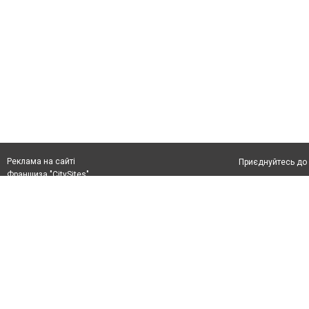
Реклама на сайті
Приєднуйтесь до 
Франшиза "CitySites"
Реклама на сайті
Допускається цит
rek@citysites.ua
тексті обов'язко
розміщення прямо
абзацу в тексті 
Матеріали з плаш
"Політичні новини
Політика конфіде