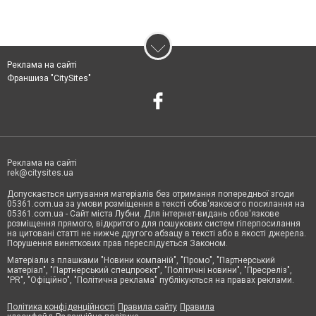
Реклама на сайті
Франшиза "CitySites"
Реклама на сайті
rek@citysites.ua
Допускається цитування матеріалів без отримання попередньої згоди
05361.com.ua за умови розміщення в тексті обов'язкового посилання на
05361.com.ua - Сайт міста Лубни. Для інтернет-видань обов'язкове
розміщення прямого, відкритого для пошукових систем гіперпосилання
на цитовані статті не нижче другого абзацу в тексті або в якості джерела.
Порушення виняткових прав переслідується Законом.
Матеріали з плашками "Новини компаній", "Промо", "Партнерський
матеріал", "Партнерський спецпроєкт", "Політичні новини", "Пресреліз",
"PR", "Офіційно", "Політична реклама" публікуються на правах реклами.
Політика конфіденційності
Правила сайту
Правила