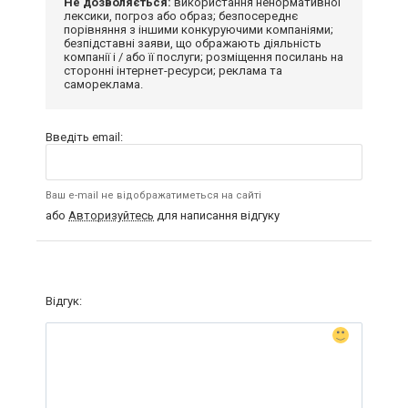
Не дозволяється:
використання ненормативної
лексики, погроз або образ; безпосереднє
порівняння з іншими конкуруючими компаніями;
безпідставні заяви, що ображають діяльність
компанії і / або її послуги; розміщення посилань на
сторонні інтернет-ресурси; реклама та
самореклама.
Введіть email:
Ваш e-mail не відображатиметься на сайті
або
Авторизуйтесь
для написання відгуку
Відгук: