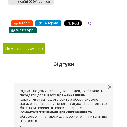
на сайті 05361.com.ua
Reddit
Telegram
Viber
WhatsApp
Це моє підприємство
Відгуки
Відгук - це думка або оцінка людей, які бажають
передати досвід або враження іншим
користувачам нашого сайту з обов'язковою
аргументацією залишеного відгука. Це допоможе
багатьом прийняти правильне рішення.
Коментарі призначені для спілкування та
обговорення, а також для роз'яснення питань, що
цікавлять.